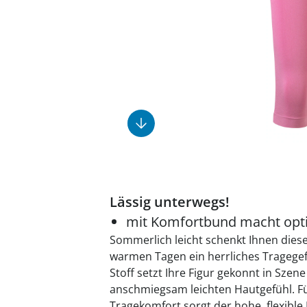
Fußpflegeprodukte
Geschenkideen
Elektromobile
Massage-Produkte
Herrenschuhe
Hausapotheke
Toilettenstühle
Ohrreiniger
Insektenabwehr
Ess- & Trinkhilfen
Sesselschoner
Mützen & Hüte
Kälte- & Wärmetherapie
Urinflaschen &
Nachttöpfe
Parfüm
Kleinmöbel
‎ Alle Anzeigen
‎ Alle Anzeigen
‎ Alle Anzeigen
‎ Alle Anzeigen
‎ Alle Anzeigen
Lässig unterwegs!
mit Komfortbund macht optis
Sommerlich leicht schenkt Ihnen diese
warmen Tagen ein herrliches Tragegefü
Stoff setzt Ihre Figur gekonnt in Szen
anschmiegsam leichten Hautgefühl. F
Tragekomfort sorgt der hohe, flexible