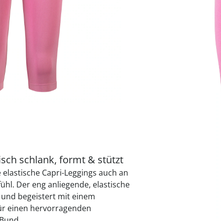
Variante
beere
praktische
auf einer
Uringeruc
die Kranke
Parotitisp
Jetzt entde
Jetzt entde
Alltagshilf
Vibrationsp
neutralisie
Jetzt entde
Jetzt entde
Haushalt
jetzt entde
Jetzt entde
Jetzt entde
Größe
Sofort lieferbar - 
ch schlank, formt & stützt
 elastische Capri-Leggings auch an
hl. Der eng anliegende, elastische
e und begeistert mit einem
ür einen hervorragenden
 Bund.