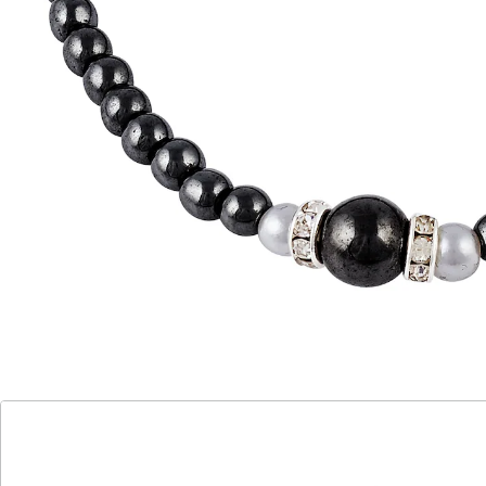
Schon bei diesen stand Hämatit für Vitalität und
Ausdauer. Aus einem großen und vielen kleinen
Hämatiten sowie zwei Glassteinchen.
Für Schwangere und Personen mit Herzschrittmacher
nicht geeignet.
Details
Hinweise & Hersteller
Bewertungen