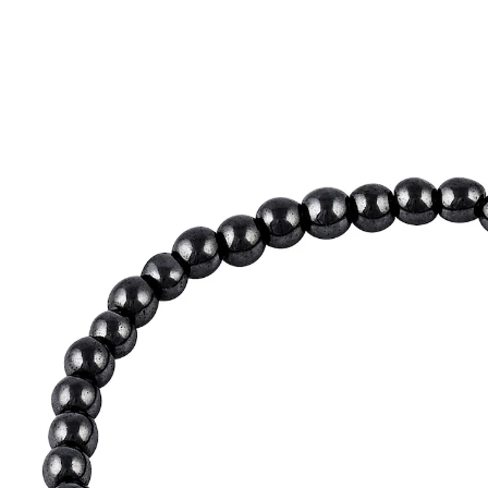
UVP 7,99 €
5,39 €
inkl. MwSt. und zzgl.
Versandkosten
Variante
Armband
In den Warenkorb
Sofort lieferbar - in 2-3 Werktagen bei Ihnen
Schutzstein der alten Ägypter!