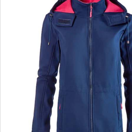
Softshelljacke die richtige Wahl! Das kuschelige Fleece
im Inneren wärmt angenehm, während die elastischen
Bündchen eine ideale Passform und viel
Bewegungsfreiheit garantieren. Mit seitlichen
Eingrifftaschen und Frontreißverschluss. Die Jacke ist
mit einem Tunnelzug in der Taille ausgestattet, sodass
Sie die Passform individuell anpassen können.
Damit Sie auch Ihr Handy immer griffbereit haben,
erhalten Sie die praktische Handykordel in modischer
Flechtoptik gratis dazu! Einfach den Befestigungsklipp
in der Handyhülle anbringen, Kordel fixieren, fertig.
Inklusive Klipp und Plastik-Patch zum Fixieren.
Größenhinweis:
Der Artikel fällt kleiner aus. Wir empfehlen eine Größe
größer.