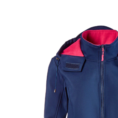
UVP 59,99 €
ab
14,09 €
inkl. MwSt. und zzgl.
Versandkosten
Größe
In den Warenkorb
Sofort lieferbar - in 2-3 Werktagen bei Ihnen
Alternativprodukt
Zu diesem Artikel haben wir eine Alternative gefunden,
die Sie interessieren könnte: