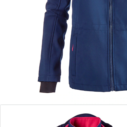
wedolina
Softshelljacke Thomas
(75)
Einzelpreis:
UVP 59,99 €
14,09 €
Damit ist Ihnen das Wetter Jacke wie Hose!
mit Kapuze und Stehkragen
innen mit kuscheligem Fleece
Frontreißverschluss
2 seitliche Eingriffstaschen
mit Taillen-Tunnelzug für eine anpassbare
Passform
Wenn es draußen ungemütlich wird, ist diese