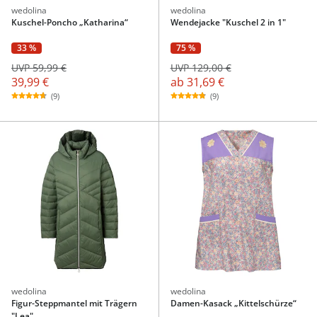
wedolina
wedolina
Kuschel-Poncho „Katharina“
Wendejacke "Kuschel 2 in 1"
33 %
75 %
UVP 59,99 €
UVP 129,00 €
39,99 €
ab
31,69 €
(9)
(9)
wedolina
wedolina
Figur-Steppmantel mit Trägern
Damen-Kasack „Kittelschürze“
"Lea"