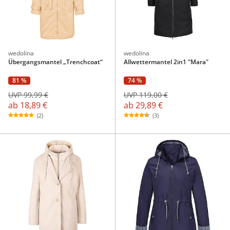
wedolina
wedolina
Übergangsmantel „Trenchcoat“
Allwettermantel 2in1 "Mara"
81 %
74 %
UVP 99,99 €
UVP 119,00 €
ab
18,89 €
ab
29,89 €
(2)
(3)