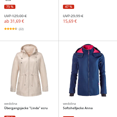
75 %
47 %
UVP 129,00 €
UVP 29,99 €
ab
31,69 €
15,69 €
(22)
wedolina
wedolina
Übergangsjacke "Linda" ecru
Softshelljacke Anna