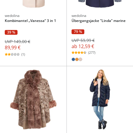
wedolina
wedolina
Kombimantel „Vanessa“ 3 in 1
Übergangsjacke "Linda" marine
79 %
39 %
UVP 59,99 €
UVP 149,00 €
ab
12,59 €
89,99 €
(277)
(1)