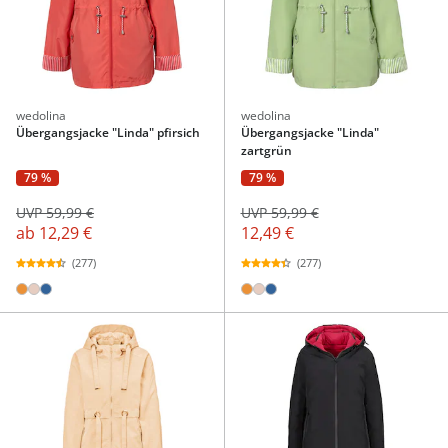
wedolina
wedolina
Übergangsjacke "Linda" pfirsich
Übergangsjacke "Linda"
zartgrün
79 %
79 %
UVP 59,99 €
UVP 59,99 €
ab
12,29 €
12,49 €
(277)
(277)