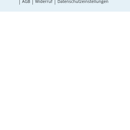
AGB
Widerruf
Datenschutzeinstellungen
¹ Aktionsbedingungen
schließen
Ergebnisse anzeigen (17)