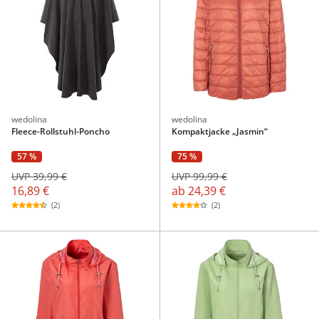
wedolina
wedolina
Fleece-Rollstuhl-Poncho
Kompaktjacke „Jasmin“
57 %
75 %
UVP 39,99 €
UVP 99,99 €
16,89 €
ab
24,39 €
(2)
(2)