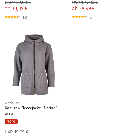
UVP 139,00 €
UVP 129,00 €
ab
30,39 €
ab
38,99 €
(16)
(5)
wedolina
Kapuzen-Fleecejacke „Florine“
grau
10 %
UVP 49,99 €