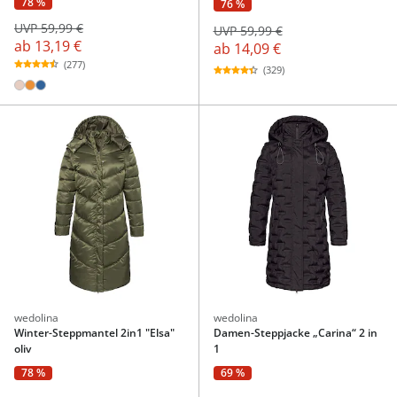
78 %
76 %
UVP 59,99 €
UVP 59,99 €
ab
13,19 €
ab
14,09 €
(277)
(329)
wedolina
wedolina
Winter-Steppmantel 2in1 "Elsa"
Damen-Steppjacke „Carina“ 2 in
oliv
1
78 %
69 %