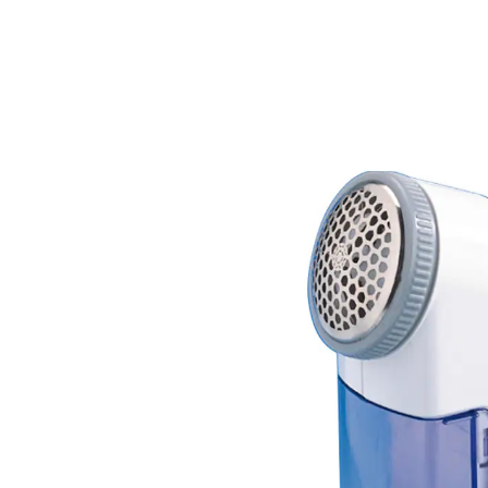
12,99 €
inkl. MwSt. und zzgl.
Versandkosten
In den Warenkorb
Sofort lieferbar - in 2-3 Werktagen bei Ihnen
Schluss mit Pilling & Fussel!
Ihr Lieblingspullover ist voller Fusseln und Pilling?
Dann sollten Sie jetzt den Jumbo-Fusselrasierer
einsetzem! Dieser Wollrasierer befreit das gute Stück
im Nu von Knötchen, Fusseln und Pilling aller Art. Mit
Reinigungspinsel.