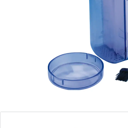
Batteriehinweis:
Batterien sind nicht im Lieferumfang enthalten. Diese
bitte extra bestellen. (AA Mignon x 2)
Details
Hinweise & Hersteller
Bewertungen
Katalog bestellen