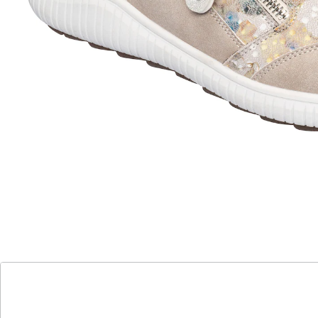
Setzen Sie blumige Fußnoten!
elastischer Einsatz
mit Reißverschluss und herausnehmbarer
Einlegesohle
Mit diesem angesagten Halbschuh in edler
Veloursleder-Optik wird der Frühling an Ihren Füßen
sichtbar: Das florale Muster mit edlem Glanzeffekt
verleiht dem Schuh eine erfrischende Note, die Sie im
wahrsten Sinne des Wortes modisch aufblühen lässt.
Der Reißverschluss erleichtert das Anziehen, während
der Stretch-Einsatz an der Innenseite für eine perfekte
Passform sorgt. Mit weicher, herausnehmbarer
Einlegesohle und rutschhemmender Laufsohle für ein
sichereres Gehgefühl.