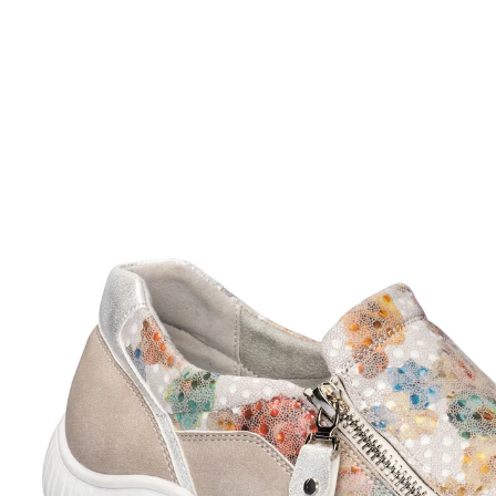
UVP 59,99 €
27,99 €
inkl. MwSt. und zzgl.
Versandkosten
Variante
beige
Größe
In den Warenkorb
Sofort lieferbar - in 2-3 Werktagen bei Ihnen