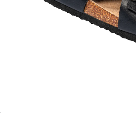
elastischer Einsatz
dank verstellbarem Klettverschluss ideal
bei Hallux valgus
weich gepolstertes Fußbett
edle Leder-Optik
Mit dieser Pantolette in Leder-Optik gehen Sie dem
Sommer stilvoll entgegen. Dank verstecktem
Klettverschluss und Stretch-Einsatz passen Sie sie
individuell an Ihren Fuß an – daher auch bei Hallux
valgus optimal. Mit weicher Mikrofaser-Decksohle und
rutschhemmender Laufsohle für ein top Tragegefühl.
Details