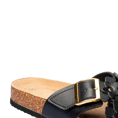
UVP 49,99 €
ab
22,39 €
inkl. MwSt. und zzgl.
Versandkosten
Variante
schwarz
Größe
In den Warenkorb
Sofort lieferbar - in 2-3 Werktagen bei Ihnen