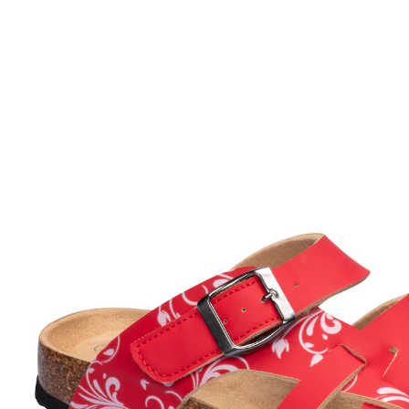
UVP 49,99 €
19,99 €
inkl. MwSt. und zzgl.
Versandkosten
Variante
rot
Größe
In den Warenkorb
Sofort lieferbar - in 2-3 Werktagen bei Ihnen