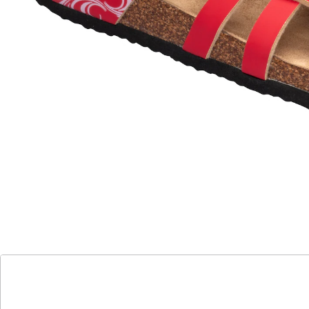
bequeme, flache Laufsohle
dank verstellbarem Klettverschluss auch
ideal bei Hallux valgus
weich gepolstertes Fußbett
Luftig-leicht und unglaublich bequem – diese
Klettpantolette macht jeden Schritt zum
Wohlfühlerlebnis. Der versteckte Klettverschluss sorgt
für eine individuelle Anpassung, die weiche Mikrofaser-
Decksohle federt jeden Schritt ganz bequem ab.
Details