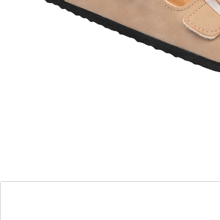
Im Partnerlook durch den Sommer!
leichter Einstieg dank Klettverschlüssen
In dieser Klettpantolette fühlt sich einfach jeder Fuß
wohl! Warum? Sie ist dank der versteckten
Klettverschlüsse individuell anpassbar und gibt guten
Halt. Die weiche Decksohle aus textilem Material und
die rutschhemmende Laufsohle runden das softe und
sichere Gefühl bei jeden Schritt perfekt ab.
Details
Hinweise & Hersteller