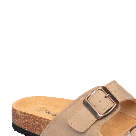
UVP 39,99 €
ab
17,99 €
inkl. MwSt. und zzgl.
Versandkosten
Variante
taupe
Größe
In den Warenkorb
Sofort lieferbar - in 2-3 Werktagen bei Ihnen