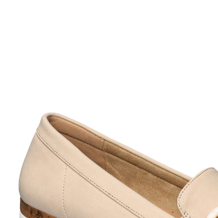
UVP 59,99 €
23,99 €
inkl. MwSt. und zzgl.
Versandkosten
Variante
beige
Größe
In den Warenkorb
Sofort lieferbar - in 2-3 Werktagen bei Ihnen