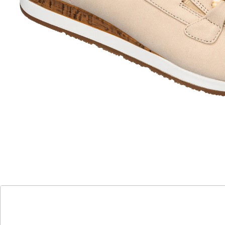
edle Veloursleder-Optik
Slipper in edler Veloursleder-Optik. Seitliche Stretch-
Einsätze lassen Sie schnell und leicht hineinschlüpfen.
Modisch-schönes Detail ist die auf dem Rist
angebrachte Kette. Der rutschhemmende Keilabsatz
und die weiche Decksohle runden den Tragekomfort
perfekt ab.
Details
Hinweise & Hersteller
Bewertungen