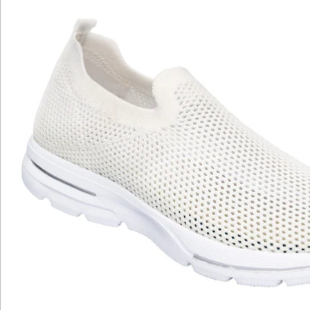
Der perfekte Sommerschuh!
atmungsaktives Mesh-Obermaterial
herausnehmbare Einlegesohlen
rutschhemmende Laufsohle
blitzschneller Ein- & Ausstieg
luftig & leicht am Fuß
Entdecken Sie unseren sportlich-leichten
Freizeitschuh! Das atmungsaktive Mesh-Obermaterial
sorgt für optimale Belüftung, während die
herausnehmbaren Einlegesohlen für zusätzlichen
Komfort sorgen. Die flexible Laufsohle ist nicht nur
rutschhemmend, sondern auch ein echter Blickfang
und ermöglicht ein leichtes Abrollen. Dieser Schuh ist
besonders flexibel und angenehm zu tragen, perfekt
für heiße Sommertage. Genießen Sie den Komfort und
Stil dieses Sneakers, der Ihren Füßen ein Gefühl wie auf
Wolken verleiht.