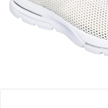
Alternativprodukt
Zu diesem Artikel haben wir eine Alternative gefunden,
die Sie interessieren könnte:
wonderwalk
Flexi-Damenschuh "Federleicht 2.0" beige
(41)
Einzelpreis:
UVP 29,99 €
15,99 €
“
“
Super Qualität 👍👍👍👍.
”
Anonym