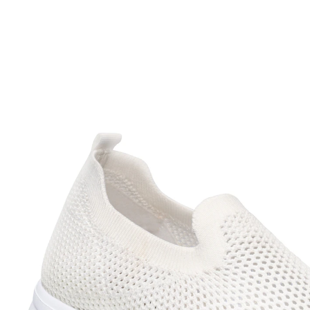
UVP 39,99 €
ab
15,99 €
inkl. MwSt. und zzgl.
Versandkosten
Variante
weiß
+ 1
Größe
In den Warenkorb
Sofort lieferbar - in 2-3 Werktagen bei Ihnen