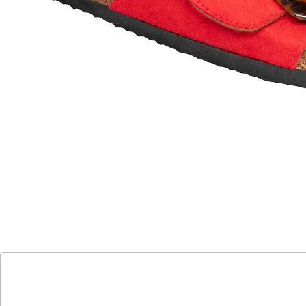
In den Warenkorb
Sofort lieferbar - in 2-3 Werktagen bei Ihnen
Schritt für Schritt ins Sommerglück!
dank verstellbarem Klettverschluss auch
ideal bei Hallux valgus
weiches Fußbett für bequemen
Tragekomfort
rutschhemmende, flache Laufsohle für
optimalen Gehkomfort
mit dekorativer Zierschnalle
Leicht wie eine Sommerbrise: Mit dieser Pantolette in