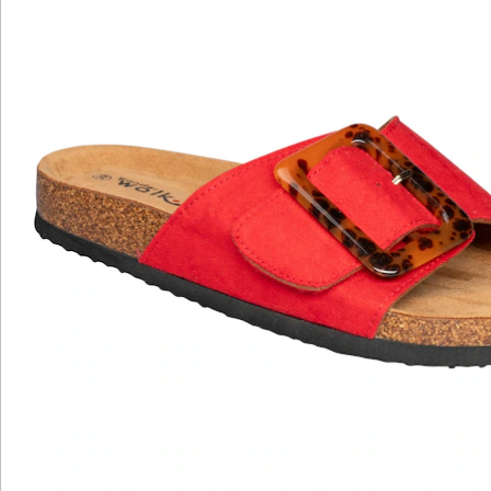
edler Veloursleder-Optik sind Sie stets trendstark
unterwegs. Für eine optimale Passform sorgt der
breite Klettverschluss, der sich Ihrem Fuß perfekt
anpasst. Mit extra weichem Fußbett und
rutschhemmender Laufsohle.
Details
Hinweise & Hersteller
Bewertungen