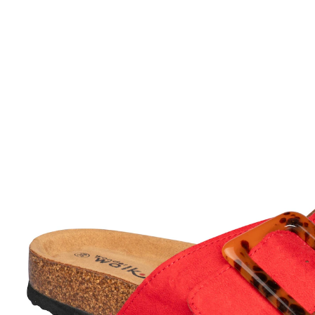
UVP 39,99 €
ab
30,99 €
inkl. MwSt. und zzgl.
Versandkosten
Variante
rot
+ 2
Größe
23,29 €
nur
ab
2
Stück
1