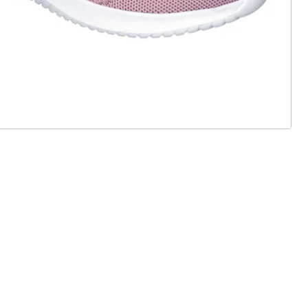
 Gründe für
alzvital
Versandkostenfrei ab 99 €
Kauf auf Rechnung
Gebührenfrei
Kostenloser Rückversand
Geprüfte Qualität & volles
Rückgaberecht