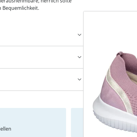
 herausnehmbare, herrlich softe
on Bequemlichkeit.
ellen
Newslet