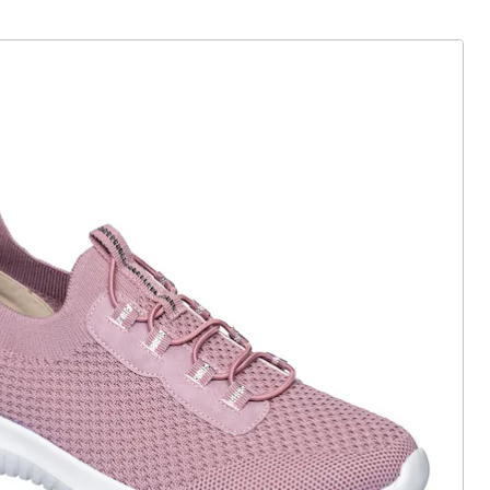
wonderwalk
Damen-Flexi-Sneaker "Leonie" beere
(98)
Einzelpreis:
UVP 39,99 €
15,99 €
ter abonnieren