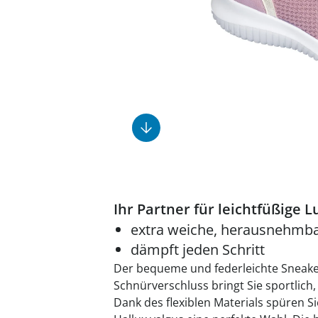
Fußpflegeprodukte
Geschenkideen
Elektromobile
Massage-Produkte
Herrenschuhe
Hausapotheke
Toilettenstühle
Ohrreiniger
Insektenabwehr
Ess- & Trinkhilfen
Sesselschoner
Mützen & Hüte
Kälte- & Wärmetherapie
Urinflaschen &
Nachttöpfe
Parfüm
Kleinmöbel
‎ Alle Anzeigen
‎ Alle Anzeigen
‎ Alle Anzeigen
‎ Alle Anzeigen
‎ Alle Anzeigen
Ihr Partner für leichtfüßige 
extra weiche, herausnehmba
dämpft jeden Schritt
Der bequeme und federleichte Sneak
Schnürverschluss bringt Sie sportlich,
Dank des flexiblen Materials spüren Si