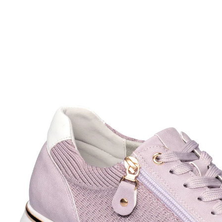
UVP 69,99 €
ab
27,99 €
inkl. MwSt. und zzgl.
Versandkosten
Variante
flieder
Größe
In den Warenkorb
Sofort lieferbar - in 2-3 Werktagen bei Ihnen