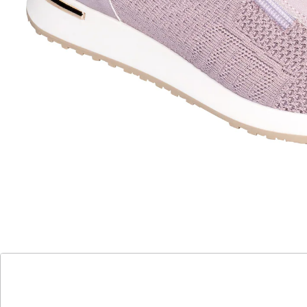
elastisches Material – passt sich der
Fußform an
schneller Ein- und Ausstieg dank
Reißverschluss
herausnehmbare Einlegesohle
Bereit, in den Frühling zu schlüpfen? Mit diesem super
bequemen Sneaker in den Trendfarben der Saison
spüren Sie die Leichtigkeit bei jedem Schritt. Das
flexible Material passt sich Ihrem Fuß perfekt an und
sorgt für eine optimale Passform. Mit Reißverschluss
für einen schnellen Ein- und Ausstieg, weicher,
herausnehmbarer Einlegesohle und
rutschhemmender Laufsohle.