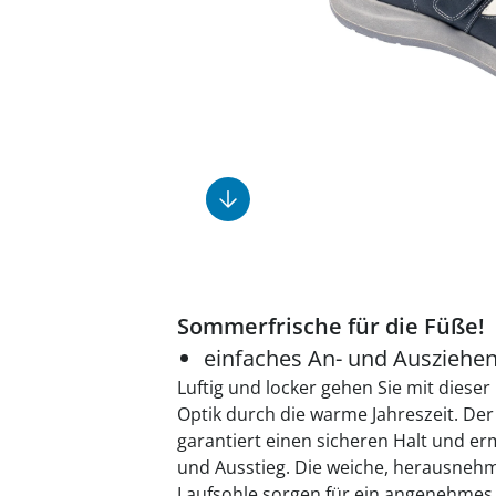
Fußpflegeprodukte
Geschenkideen
Elektromobile
Massage-Produkte
Herrenschuhe
Hausapotheke
Toilettenstühle
Ohrreiniger
Insektenabwehr
Ess- & Trinkhilfen
Sesselschoner
Mützen & Hüte
Kälte- & Wärmetherapie
Urinflaschen &
Nachttöpfe
Parfüm
Kleinmöbel
‎ Alle Anzeigen
‎ Alle Anzeigen
‎ Alle Anzeigen
‎ Alle Anzeigen
‎ Alle Anzeigen
Sommerfrische für die Füße!
einfaches An- und Ausziehe
Luftig und locker gehen Sie mit dieser
Optik durch die warme Jahreszeit. Der
garantiert einen sicheren Halt und erm
und Ausstieg. Die weiche, herausnehm
Laufsohle sorgen für ein angenehmes