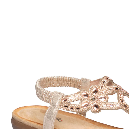
UVP 49,99 €
23,99 €
inkl. MwSt. und zzgl.
Versandkosten
Variante
rosegold
Größe
In den Warenkorb
Sofort lieferbar - in 2-3 Werktagen bei Ihnen