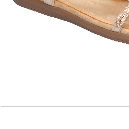
“
Toller sehr bequemer Schuh und die
Steine glitzern in der Sonne
”
wunderschön.
Ivonne
Schimmernder Traum: Die Glitzer-Sandale für
mühelose Eleganz!
dekorative Blumenapplikationen mit
Glitzersteinchen
elastisches Stretch-Riemchen
Begeben Sie sich auf eine Reise voller Eleganz mit
unserer Glitzer-Sandale. Die funkelnden
Glitzersteinchen sind wie Sterne, die jeden Schritt
erhellen. Dank des elastischen Einsatzes gleiten Sie
mühelos hinein und genießen eine optimale
Anpassung an Ihren Füßen. Das weiche Fußbett aus
Mikrofaser schenkt Ihnen himmlischen Komfort. Mit
der rutschhemmenden Gummi-Laufsohle tanzen Sie