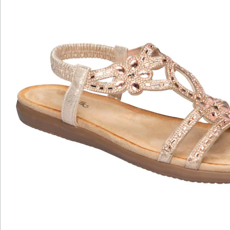
sicher durch das Leben. Unsere Soft-Touch-Sohle lässt
dich auf Wolken schreiten, während der Stretch für
eine perfekte Passform sorgt. In Standardweite
erhältlich, um jedem Fuß die Freiheit zu geben, die er
verdient.
Details
Hinweise & Hersteller
Bewertungen