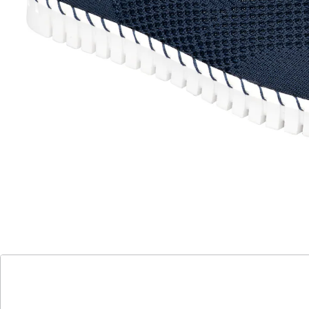
Leichtigkeit, die glücklich macht!
bequemer Einstieg dank Stretchmaterial
rutschhemmende Laufsohle
Unbeschwert durchs Leben gehen – das geht mit
diesem bequemen Komfort-Slipper ganz leicht. Ein
seitlicher Stretch-Einsatz gibt Ihnen Halt, während die
biegsame Gummi-Laufsohle Ihre Schritte abfedert. Mit
weicher, herausnehmbarer Einlegesohle.
Details
Hinweise & Hersteller