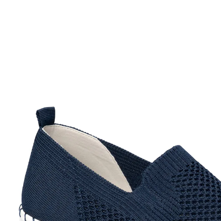
UVP 49,99 €
ab
19,99 €
inkl. MwSt. und zzgl.
Versandkosten
Variante
marine
Größe
In den Warenkorb
Sofort lieferbar - in 2-3 Werktagen bei Ihnen