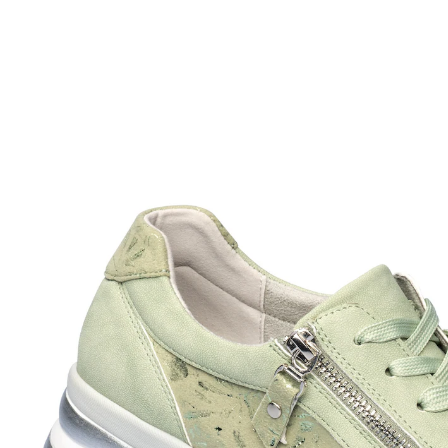
UVP 69,99 €
ab
27,99 €
inkl. MwSt. und zzgl.
Versandkosten
Variante
salbei
Größe
In den Warenkorb
Sofort lieferbar - in 2-3 Werktagen bei Ihnen