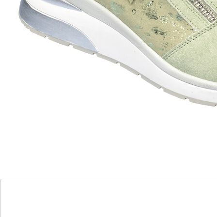
optisches Highlight: die zweifarbige
Laufsohle
stilvolle Veloursleder-Optik
herausnehmbare Einlegesohle
„Birgit“ bietet beste Bequemlichkeit: In diesen
angesagten Sneaker in stilvoller Veloursleder-Optik
schlüpfen Sie dank seitlichem Reißverschluss schnell
hinein und genießen eine perfekte Passform. Mit
weicher, herausnehmbarer Einlegesohle und
rutschhemmender Laufsohle.
Details
Hinweise & Hersteller