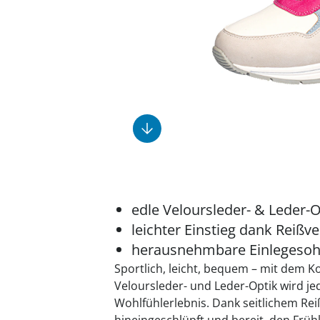
Fußpflegeprodukte
Geschenkideen
Elektromobile
Massage-Produkte
Herrenschuhe
Hausapotheke
Toilettenstühle
Ohrreiniger
Insektenabwehr
Ess- & Trinkhilfen
Sesselschoner
Mützen & Hüte
Kälte- & Wärmetherapie
Urinflaschen &
Nachttöpfe
Parfüm
Kleinmöbel
‎ Alle Anzeigen
‎ Alle Anzeigen
‎ Alle Anzeigen
‎ Alle Anzeigen
‎ Alle Anzeigen
edle Veloursleder- & Leder-O
leichter Einstieg dank Reißv
herausnehmbare Einlegesoh
Sportlich, leicht, bequem – mit dem K
Veloursleder- und Leder-Optik wird je
Wohlfühlerlebnis. Dank seitlichem Rei