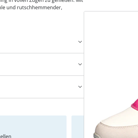
ing in vollen Zügen zu genießen. Mit
hle und rutschhemmender,
ellen
Newslet