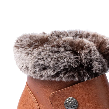
UVP 69,99 €
27,99 €
inkl. MwSt. und zzgl.
Versandkosten
Variante
cognac
Größe
In den Warenkorb
Sofort lieferbar - in 2-3 Werktagen bei Ihnen