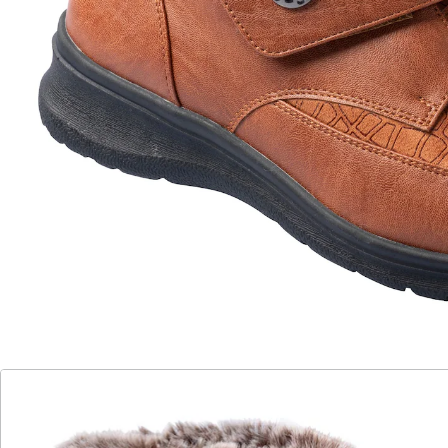
Kuschelwärme mit Stil – auf Schritt und Tritt!
mit praktischem Klettverschluss
Die kuschelig warm gefütterte Stiefelette mit üppigem
Kunstpelzrand lässt sich dank breitem Klettverschluss
optimal an Ihren Fuß und stärkere Waden anpassen.
Praktisch: Die Stiefelette lässt sich weit öffnen und
bietet Ihnen dadurch einen leichten Ein- und Ausstieg.
Mit weicher Decksohle, rutschhemmender Laufsohle
und einer bequemen, durchgehenden Absatzhöhe.
Details
Hinweise & Hersteller