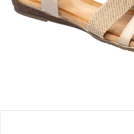
4 Bänder aus Stretch erleichtern den
Einstieg und passen sich optimal dem Fuß
an
verspielte Blumenapplikation
Reinschlüpfen, wohlfühlen, losgehen! Die elastischen
Bänder dieser eleganten Sandalette schmiegen sich
sanft an Ihren Fuß an und schenken Ihnen
zuverlässigen Halt. Für die Portion Glamour sorgen
eingewebte Glitzerfäden und funkelnde
Glitzersteinchen. Mit weicher Decksohle und
rutschhemmender Laufsohle.
Details