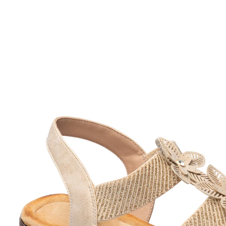
UVP 59,99 €
ab
23,99 €
inkl. MwSt. und zzgl.
Versandkosten
Variante
goldfarben
Größe
In den Warenkorb
Sofort lieferbar - in 2-3 Werktagen bei Ihnen