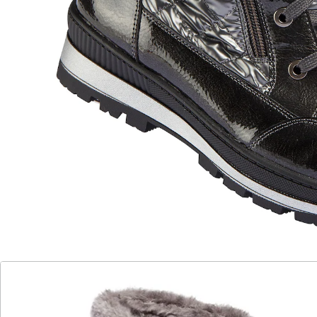
innen komplett gefüttert
Ist der schick! Sportlich, modisch bequem und
komplett gefüttert: Der Winterstiefel von
WONDERWALK begeistert mit Schnürung und
Ziernähten. Der seitliche Reißverschluss ist ideal fürs
schnelle An- und Ausziehen. Mit weicher Decksohle
und cooler, 2-farbiger, rutschhemmender Profil-
Laufsohle.
Details
Hinweise & Hersteller