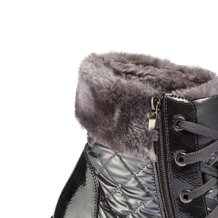
UVP 59,99 €
ab
27,99 €
inkl. MwSt. und zzgl.
Versandkosten
Variante
zinngrau
Größe
In den Warenkorb
Sofort lieferbar - in 2-3 Werktagen bei Ihnen