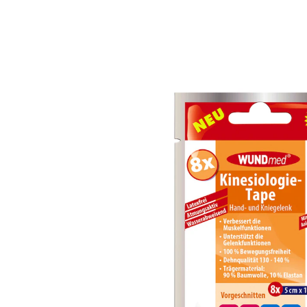
2,99 €
inkl. MwSt. und zzgl.
Versandkosten
Variante
Hand- & Kniegelenk
In den Warenkorb
Sofort lieferbar - in 2-3 Werktagen bei Ihnen
Schnell wieder fit
Vorgeschnittene Tapes zur einfachen Anwendung.
Verbessern die Muskelfunktion liften und massieren
sanft die Haut.