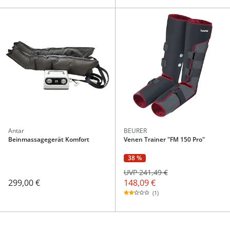
Antar
BEURER
Beinmassagegerät Komfort
Venen Trainer "FM 150 Pro"
38 %
UVP 241,49 €
148,09 €
299,00 €
(1)