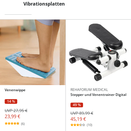
Vibrationsplatten
REHAFORUM MEDICAL
Venenwippe
Stepper und Venentrainer Digital
14 %
49 %
UVP 27,95 €
UVP 89,99 €
23,99 €
45,19 €
(6)
(10)