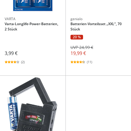
VARTA
genialo
Varta-Longlife-Power-Batterien,
Batterien-Vorteilsset „XXL“, 70
2 Stück
Stück
20 %
UVP 24,99 €
3,99 €
19,99 €
(2)
(11)