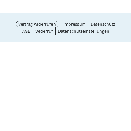
Vertrag widerrufen
Impressum
Datenschutz
AGB
Widerruf
Datenschutzeinstellungen
¹ Aktionsbedingungen
schließen
Ergebnisse anzeigen (9)