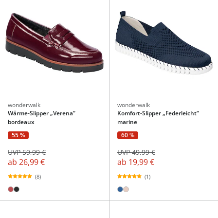
wonderwalk
wonderwalk
Wärme-Slipper „Verena“
Komfort-Slipper „Federleicht“
bordeaux
marine
55 %
60 %
UVP 59,99 €
UVP 49,99 €
ab
26,99 €
ab
19,99 €
(8)
(1)