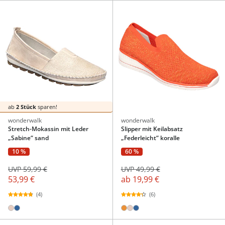
ab
2 Stück
sparen!
wonderwalk
wonderwalk
Stretch-Mokassin mit Leder
Slipper mit Keilabsatz
„Sabine“ sand
„Federleicht“ koralle
10 %
60 %
UVP 59,99 €
UVP 49,99 €
53,99 €
ab
19,99 €
(4)
(6)