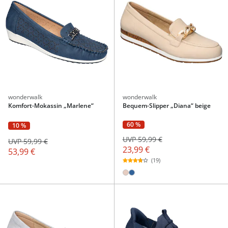
wonderwalk
wonderwalk
Komfort-Mokassin „Marlene“
Bequem-Slipper „Diana“ beige
60 %
10 %
UVP 59,99 €
UVP 59,99 €
23,99 €
53,99 €
(19)