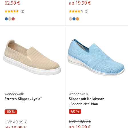
62,99 €
ab
19,99 €
(3)
(6)
wonderwalk
wonderwalk
Stretch-Slipper „Lydia“
Slipper mit Keilabsatz
„Federleicht“ blau
60 %
60 %
UVP 49,99 €
UVP 49,99 €
ab
19,99 €
ab
19,99 €