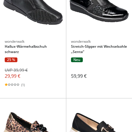
wonderwalk
wonderwalk
Hallux-Wärmehalbschuh
Stretch-Slipper mit Wechselsohle
schwarz
„Senta“
25 %
Neu
UVP 39,99 €
29,99 €
59,99 €
(1)