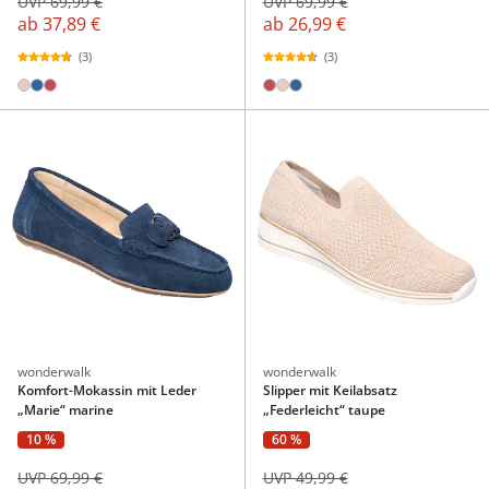
UVP 69,99 €
UVP 69,99 €
ab
37,89 €
ab
26,99 €
(3)
(3)
wonderwalk
wonderwalk
Komfort-Mokassin mit Leder
Slipper mit Keilabsatz
„Marie“ marine
„Federleicht“ taupe
10 %
60 %
UVP 69,99 €
UVP 49,99 €