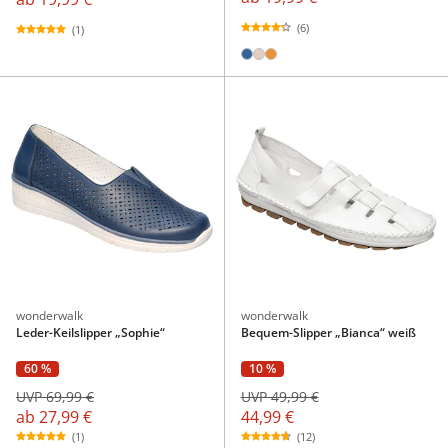
(6)
(1)
wonderwalk
wonderwalk
Leder-Keilslipper „Sophie“
Bequem-Slipper „Bianca“ weiß
60 %
10 %
UVP 69,99 €
UVP 49,99 €
ab
27,99 €
44,99 €
(1)
(12)