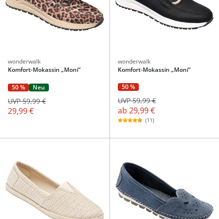
wonderwalk
wonderwalk
Komfort-Mokassin „Moni“
Komfort-Mokassin „Moni“
50 %
50 %
Neu
UVP 59,99 €
UVP 59,99 €
ab
29,99 €
29,99 €
(11)