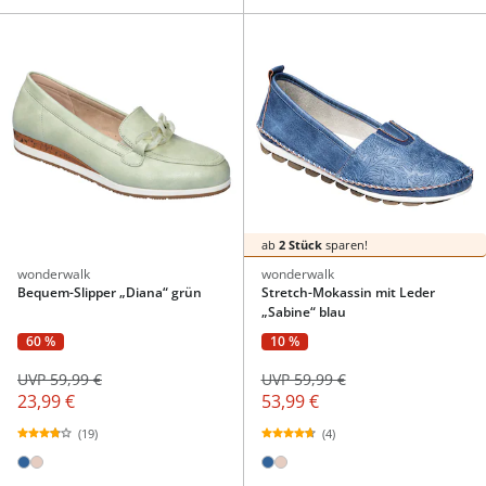
ab
2 Stück
sparen!
wonderwalk
wonderwalk
Bequem-Slipper „Diana“ grün
Stretch-Mokassin mit Leder
„Sabine“ blau
60 %
10 %
UVP 59,99 €
UVP 59,99 €
23,99 €
53,99 €
(19)
(4)