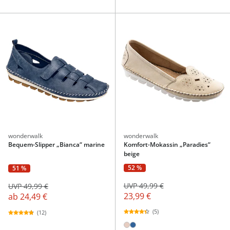
wonderwalk
wonderwalk
Bequem-Slipper „Bianca“ marine
Komfort-Mokassin „Paradies“
beige
52 %
51 %
UVP 49,99 €
UVP 49,99 €
23,99 €
ab
24,49 €
(5)
(12)