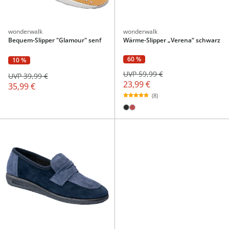
wonderwalk
wonderwalk
Bequem-Slipper "Glamour" senf
Wärme-Slipper „Verena“ schwarz
60 %
10 %
UVP 59,99 €
UVP 39,99 €
23,99 €
35,99 €
(8)