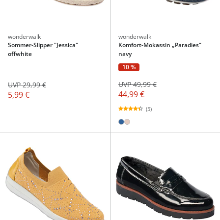
wonderwalk
wonderwalk
Sommer-Slipper "Jessica"
Komfort-Mokassin „Paradies“
offwhite
navy
10 %
UVP 49,99 €
UVP 29,99 €
44,99 €
5,99 €
(5)