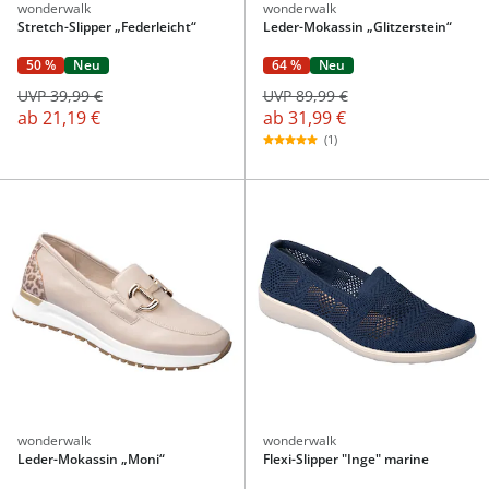
wonderwalk
wonderwalk
Stretch-Slipper „Federleicht“
Leder-Mokassin „Glitzerstein“
64 %
Neu
50 %
Neu
UVP 89,99 €
UVP 39,99 €
ab
31,99 €
ab
21,19 €
(1)
wonderwalk
wonderwalk
Leder-Mokassin „Moni“
Flexi-Slipper "Inge" marine