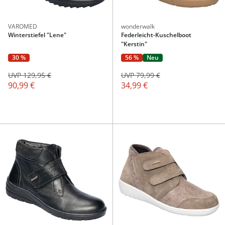
VAROMED
wonderwalk
Winterstiefel "Lene"
Federleicht-Kuschelboot
"Kerstin"
30 %
56 %
Neu
UVP 129,95 €
UVP 79,99 €
90,99 €
34,99 €