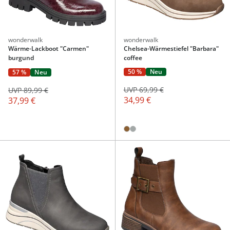
wonderwalk
wonderwalk
Wärme-Lackboot "Carmen"
Chelsea-Wärmestiefel "Barbara"
burgund
coffee
50 %
Neu
57 %
Neu
UVP 69,99 €
UVP 89,99 €
34,99 €
37,99 €