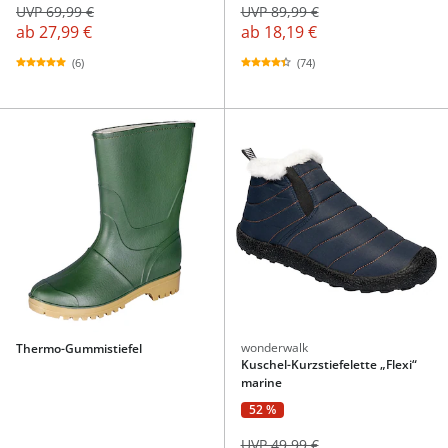
UVP 69,99 €
UVP 89,99 €
ab
27,99 €
ab
18,19 €
(6)
(74)
wonderwalk
Thermo-Gummistiefel
Kuschel-Kurzstiefelette „Flexi“
marine
52 %
UVP 49,99 €