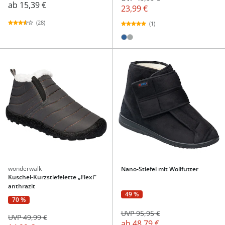
ab
15,39 €
23,99 €
(28)
(1)
wonderwalk
Nano-Stiefel mit Wollfutter
Kuschel-Kurzstiefelette „Flexi“
anthrazit
49 %
70 %
UVP 95,95 €
UVP 49,99 €
ab
48,79 €