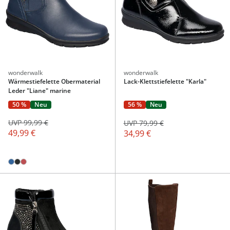
wonderwalk
wonderwalk
Wärmestiefelette Obermaterial
Lack-Klettstiefelette "Karla"
Leder "Liane" marine
50 %
Neu
56 %
Neu
UVP 99,99 €
UVP 79,99 €
49,99 €
34,99 €