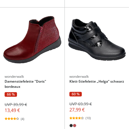
wonderwalk
wonderwalk
Damenstiefelette "Doris"
Klett-Stiefelette „Helga“ schwarz
bordeaux
60 %
66 %
UVP 69,99 €
UVP 39,99 €
27,99 €
13,49 €
(10)
(4)