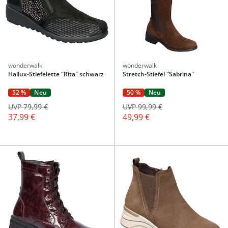
wonderwalk
wonderwalk
Hallux-Stiefelette "Rita" schwarz
Stretch-Stiefel "Sabrina"
52 %
Neu
50 %
Neu
UVP 79,99 €
UVP 99,99 €
37,99 €
49,99 €