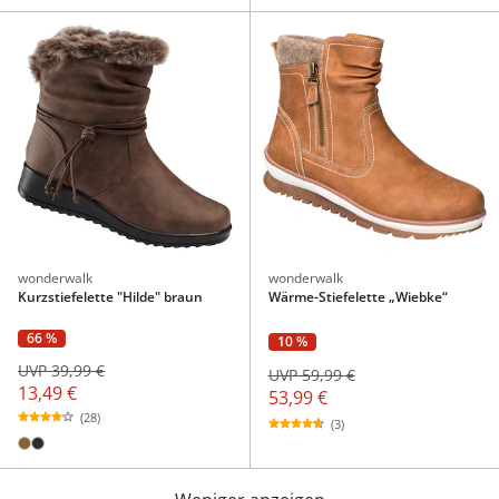
wonderwalk
wonderwalk
Kurzstiefelette "Hilde" braun
Wärme-Stiefelette „Wiebke“
66 %
10 %
UVP 39,99 €
UVP 59,99 €
13,49 €
53,99 €
(28)
(3)