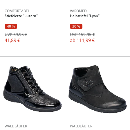
COMFORTABEL
VAROMED
Stiefelette "Luzern"
Halbstiefel "Lyon"
40 %
30 %
UVP 69,95 €
UVP 159,95 €
41,89 €
ab
111,99 €
WALDLÄUFER
WALDLÄUFER