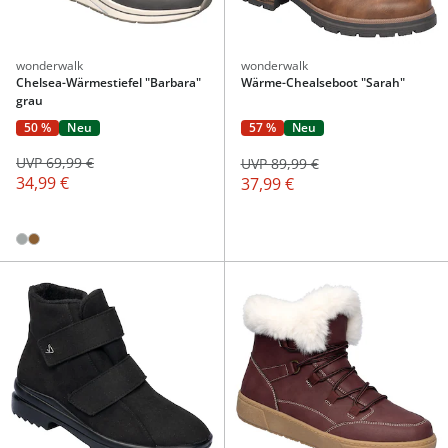
wonderwalk
wonderwalk
Chelsea-Wärmestiefel "Barbara"
Wärme-Chealseboot "Sarah"
grau
50 %
Neu
57 %
Neu
UVP 69,99 €
UVP 89,99 €
34,99 €
37,99 €