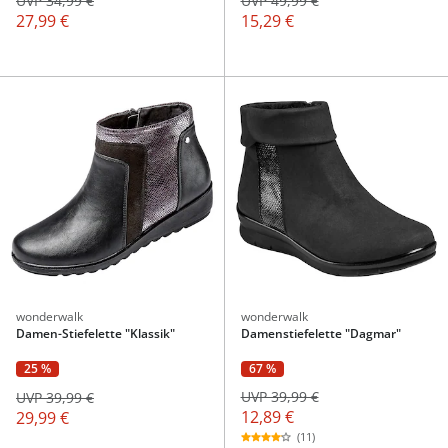
UVP 34,99 €
UVP 49,99 €
27,99 €
15,29 €
wonderwalk
wonderwalk
Damen-Stiefelette "Klassik"
Damenstiefelette "Dagmar"
67 %
25 %
UVP 39,99 €
UVP 39,99 €
12,89 €
29,99 €
(11)