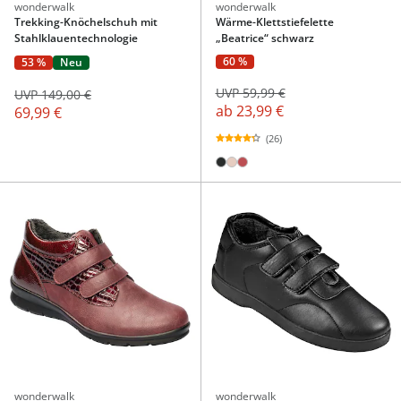
wonderwalk
wonderwalk
Trekking-Knöchelschuh mit
Wärme-Klettstiefelette
Stahlklauentechnologie
„Beatrice“ schwarz
60 %
53 %
Neu
UVP 59,99 €
UVP 149,00 €
ab
23,99 €
69,99 €
(26)
wonderwalk
wonderwalk