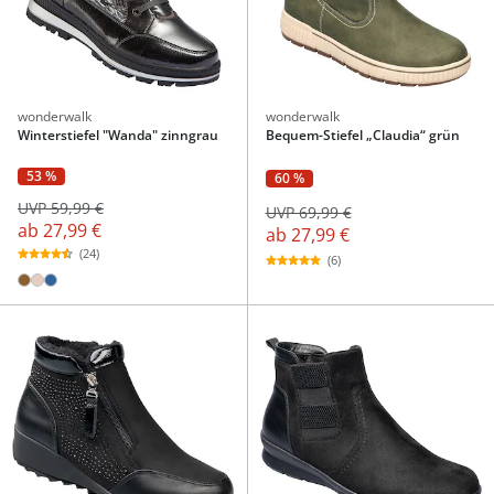
wonderwalk
wonderwalk
Winterstiefel "Wanda" zinngrau
Bequem-Stiefel „Claudia“ grün
53 %
60 %
UVP 59,99 €
UVP 69,99 €
ab
27,99 €
ab
27,99 €
(24)
(6)