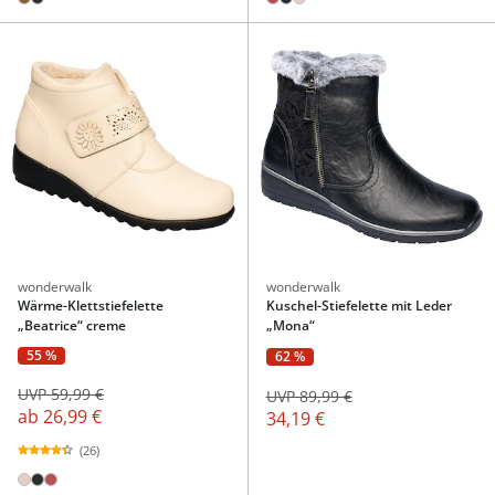
wonderwalk
wonderwalk
Wärme-Klettstiefelette
Kuschel-Stiefelette mit Leder
„Beatrice“ creme
„Mona“
55 %
62 %
UVP 59,99 €
UVP 89,99 €
ab
26,99 €
34,19 €
(26)