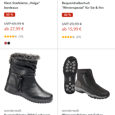
Klett-Stiefelette „Helga“
Bequemhalbschuh
bordeaux
"Winterspezial" für Sie & Ihn
60 %
46 %
UVP 69,99 €
UVP 29,99 €
ab
27,99 €
ab
15,99 €
(10)
(37)
wonderwalk
wonderwalk
Kurzstiefelette "Hilde" schwarz
Winterstiefelette mit Spikes