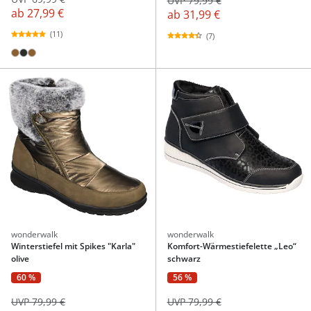
UVP 79,99 €
ab
27,99 €
ab
31,99 €
(11)
(7)
wonderwalk
wonderwalk
Winterstiefel mit Spikes "Karla"
Komfort-Wärmestiefelette „Leo“
olive
schwarz
60 %
56 %
UVP 79,99 €
UVP 79,99 €