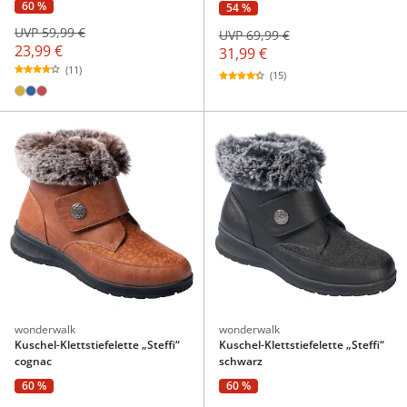
60 %
54 %
UVP 59,99 €
UVP 69,99 €
23,99 €
31,99 €
(11)
(15)
wonderwalk
wonderwalk
Kuschel-Klettstiefelette „Steffi“
Kuschel-Klettstiefelette „Steffi“
cognac
schwarz
60 %
60 %