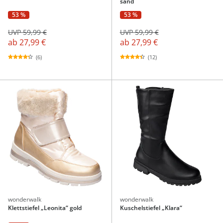
sand
53 %
53 %
UVP 59,99 €
UVP 59,99 €
ab
27,99 €
ab
27,99 €
(6)
(12)
wonderwalk
wonderwalk
Klettstiefel „Leonita“ gold
Kuschelstiefel „Klara“