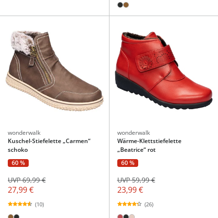
wonderwalk
wonderwalk
Kuschel-Stiefelette „Carmen“
Wärme-Klettstiefelette
schoko
„Beatrice“ rot
60 %
60 %
UVP 69,99 €
UVP 59,99 €
27,99 €
23,99 €
(10)
(26)