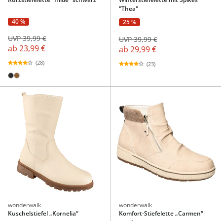
"Thea"
40 %
25 %
UVP 39,99 €
UVP 39,99 €
ab
23,99 €
ab
29,99 €
(28)
(23)
wonderwalk
wonderwalk
Kuschelstiefel „Kornelia“
Komfort-Stiefelette „Carmen“