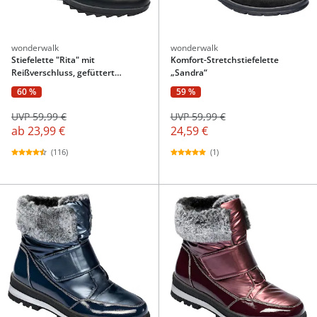
wonderwalk
wonderwalk
Stiefelette "Rita" mit
Komfort-Stretchstiefelette
Reißverschluss, gefüttert
„Sandra“
schwarz
60 %
59 %
UVP 59,99 €
UVP 59,99 €
ab
23,99 €
24,59 €
(116)
(1)