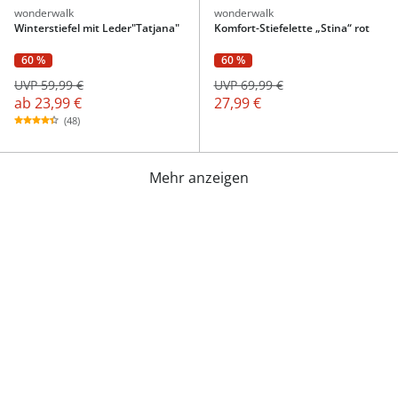
wonderwalk
wonderwalk
Winterstiefel mit Leder"Tatjana"
Komfort-Stiefelette „Stina“ rot
60 %
60 %
UVP 59,99 €
UVP 69,99 €
ab
23,99 €
27,99 €
(48)
Mehr anzeigen