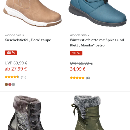
wonderwalk
wonderwalk
Kuschelstiefel „Flora“ taupe
Winterstiefelette mit Spikes und
Klett „Monika“ petrol
60 %
50 %
UVP 69,99 €
UVP 69,99 €
ab
27,99 €
34,99 €
(13)
(6)