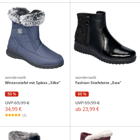
wonderwalk
wonderwalk
Winterstiefel mit Spikes „Silke“
Fashion-Stiefelette „Ewa“
50 %
60 %
UVP 69,99 €
UVP 59,99 €
34,99 €
ab
23,99 €
(1)