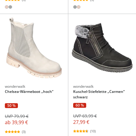
wonderwalk
wonderwalk
Chelsea-Wärmeboot „hoch“
Kuschel-Stiefelette „Carmen“
schwarz
60 %
50 %
UVP 69,99 €
UVP 79,99 €
27,99 €
ab
39,99 €
(10)
(3)