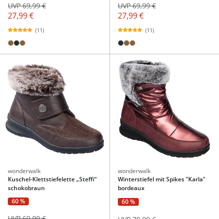
UVP 69,99 €
UVP 69,99 €
27,99 €
27,99 €
(11)
(11)
wonderwalk
wonderwalk
Kuschel-Klettstiefelette „Steffi“
Winterstiefel mit Spikes "Karla"
schokobraun
bordeaux
60 %
60 %
UVP 69,99 €