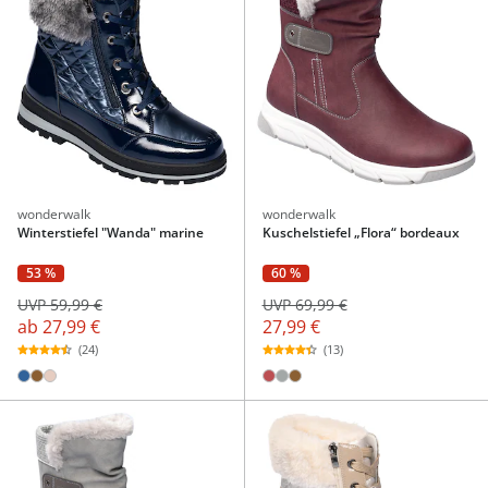
wonderwalk
wonderwalk
Winterstiefel "Wanda" marine
Kuschelstiefel „Flora“ bordeaux
53 %
60 %
UVP 59,99 €
UVP 69,99 €
ab
27,99 €
27,99 €
(24)
(13)