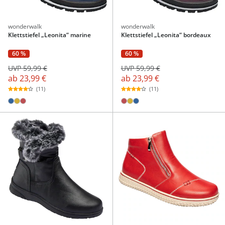
wonderwalk
wonderwalk
Klettstiefel „Leonita“ marine
Klettstiefel „Leonita“ bordeaux
60 %
60 %
UVP 59,99 €
UVP 59,99 €
ab
23,99 €
ab
23,99 €
(11)
(11)