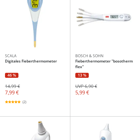
SCALA
BOSCH & SOHN
Digitales Fieberthermometer
Fieberthermometer "bosotherm
flex"
46 %
13 %
14,99 €
UVP 6,90 €
7,99 €
5,99 €
(2)