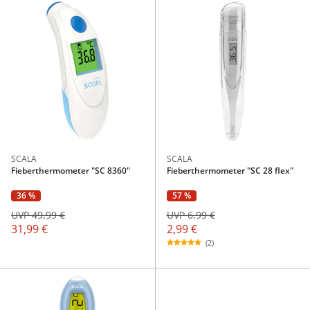
SCALA
SCALA
Fieberthermometer "SC 8360"
Fieberthermometer "SC 28 flex"
57 %
36 %
UVP 6,99 €
UVP 49,99 €
2,99 €
31,99 €
(2)