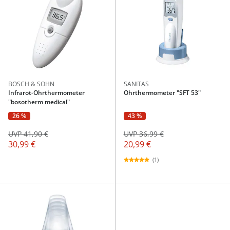
BOSCH & SOHN
SANITAS
Infrarot-Ohrthermometer
Ohrthermometer "SFT 53"
"bosotherm medical"
26 %
43 %
UVP 41,90 €
UVP 36,99 €
30,99 €
20,99 €
(1)