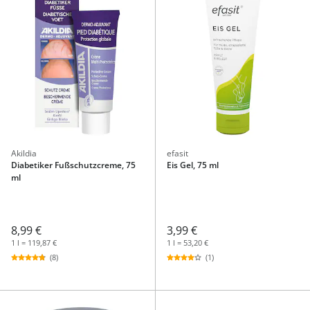
Akildia
efasit
Diabetiker Fußschutzcreme, 75
Eis Gel, 75 ml
ml
8,99 €
3,99 €
1 l = 119,87 €
1 l = 53,20 €
(8)
(1)