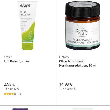
efasit
HYDAS
Fuß Balsam, 75 ml
Pflegebalsam zur
Hornhautreduktion, 30 ml
2,99 €
14,99 €
1 l = 39,87 €
1 l = 499,67 €
(1)