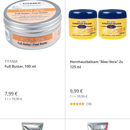
TITANIA
Hornhautbalsam "Aloe-Vera" 2x
Fuß Butter, 100 ml
125 ml
9,99 €
7,99 €
1 l = 39,96 €
1 l = 79,90 €
(18)