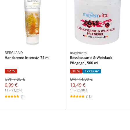
BERGLAND
mayenvital
Handcreme Intensiv, 75 ml
Rosskastanie & Weinlaub
Pflegegel, 500 ml
12 %
10 %
Exklusiv
UVP 7,95 €
UVP 14,99 €
6,99 €
13,49 €
1 l = 93,20 €
1 l = 26,98 €
(1)
(13)