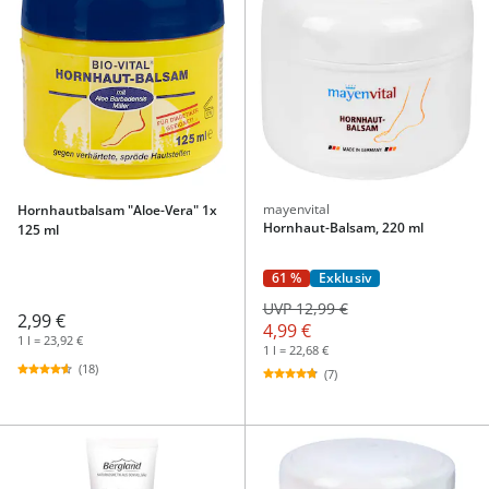
mayenvital
Hornhautbalsam "Aloe-Vera" 1x
Hornhaut-Balsam, 220 ml
125 ml
61 %
Exklusiv
UVP 12,99 €
2,99 €
4,99 €
1 l = 23,92 €
1 l = 22,68 €
(18)
(7)