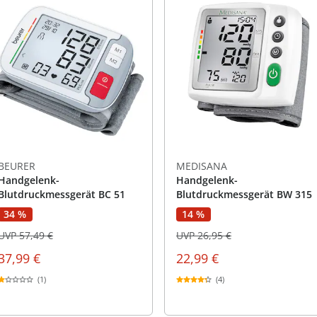
BEURER
MEDISANA
Handgelenk-
Handgelenk-
Blutdruckmessgerät BC 51
Blutdruckmessgerät BW 315
34 %
14 %
UVP 57,49 €
UVP 26,95 €
37,99 €
22,99 €
(1)
(4)