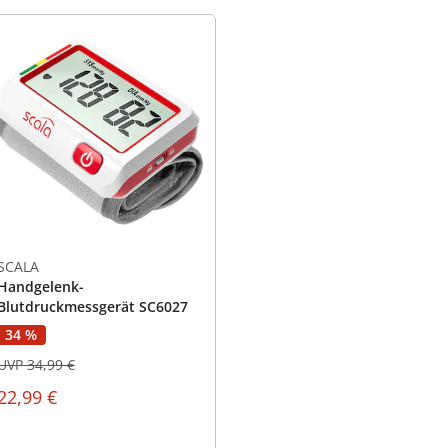
SCALA
Handgelenk-
Blutdruckmessgerät SC6027
34 %
UVP 34,99 €
22,99 €