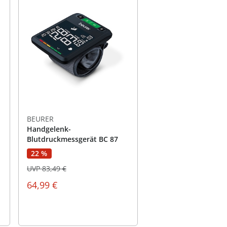
BEURER
Handgelenk-
Blutdruckmessgerät BC 87
22 %
UVP 83,49 €
64,99 €