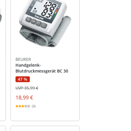
BEURER
“
Handgelenk-
Blutdruckmessgerät BC 30
47 %
UVP 35,99 €
18,99 €
(3)