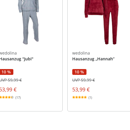
wedolina
wedolina
Hausanzug "Jubi"
Hausanzug „Hannah“
10 %
10 %
UVP 59,99 €
UVP 59,99 €
53,99 €
53,99 €
(17)
(1)