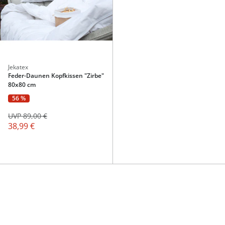
Jekatex
Feder-Daunen Kopfkissen "Zirbe"
80x80 cm
56 %
UVP 89,00 €
38,99 €