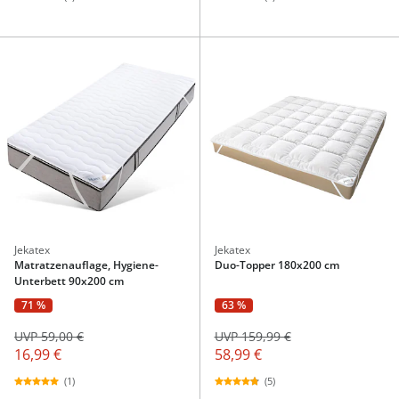
Jekatex
Jekatex
Matratzenauflage, Hygiene-
Duo-Topper 180x200 cm
Unterbett 90x200 cm
71 %
63 %
UVP 59,00 €
UVP 159,99 €
16,99 €
58,99 €
(1)
(5)