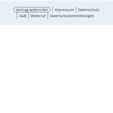
Vertrag widerrufen
Impressum
Datenschutz
AGB
Widerruf
Datenschutzeinstellungen
¹ Aktionsbedingungen
schließen
Ergebnisse anzeigen (13)