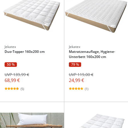
Jekatex
Jekatex
Duo-Topper 160x200 cm
Matratzenauflage, Hygiene-
Unterbett 160x200 cm
50 %
79 %
UVP 139,99 €
UVP 119,00 €
68,99 €
24,99 €
(5)
(1)