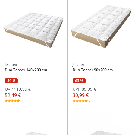
Jekatex
Jekatex
Duo-Topper 140x200 cm
Duo-Topper 90x200 cm
56 %
65 %
UVP 119,99 €
UVP 89,99 €
52,49 €
30,99 €
(5)
(5)