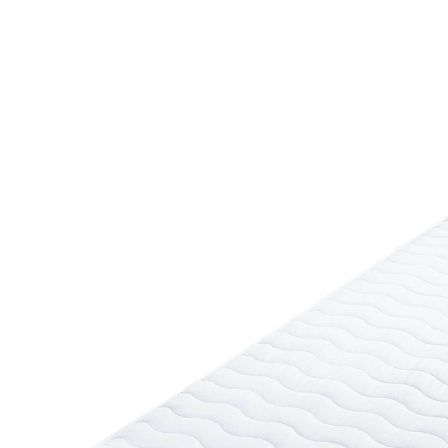
UVP 89,00 €
18,99 €
inkl. MwSt. und zzgl.
Versandkosten
Variante
140x200 cm
In den Warenkorb
Sofort lieferbar - in 2-3 Werktagen bei Ihnen