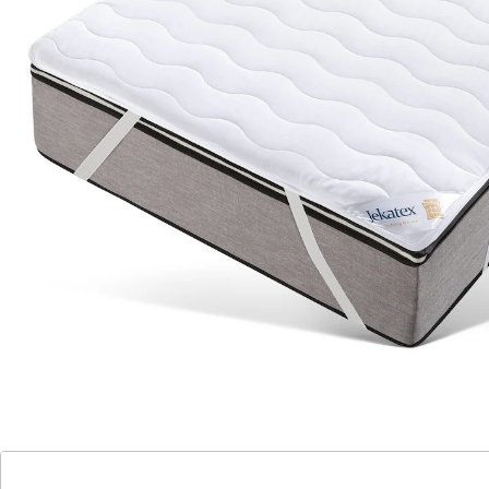
einfache Befestigung mit Spanngummis
Allergikerfreundlich
supersoft und pflegeleicht
kochfest für höchste Hygiene
Schützen Sie Ihre Matratze zuverlässig mit dieser
hochwertigen Matratzenauflage. Die praktischen
Spanngummis ermöglichen eine schnelle und sichere
Befestigung, sodass die Auflage perfekt sitzt. Das
supersofte Material sorgt für angenehmen Komfort
und ist besonders pflegeleicht. Dank der Kochfestigkeit
reinigen Sie die Auflage gründlich – ideal für Allergiker
und alle, die Wert auf ein hygienisches Schlafumfeld
legen.
Details