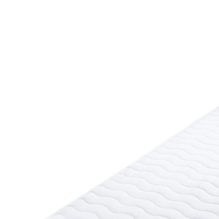
UVP 59,00 €
16,99 €
inkl. MwSt. und zzgl.
Versandkosten
Variante
90x200 cm
In den Warenkorb
Sofort lieferbar - in 2-3 Werktagen bei Ihnen