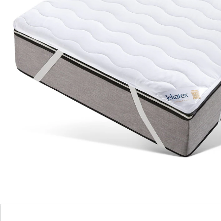
einfache Befestigung mit Spanngummis
Allergikerfreundlich
supersoft und pflegeleicht
kochfest für höchste Hygiene
Schützen Sie Ihre Matratze zuverlässig mit dieser
hochwertigen Matratzenauflage. Die praktischen
Spanngummis ermöglichen eine schnelle und sichere
Befestigung, sodass die Auflage perfekt sitzt. Das
supersofte Material sorgt für angenehmen Komfort
und ist besonders pflegeleicht. Dank der Kochfestigkeit
reinigen Sie die Auflage gründlich – ideal für Allergiker
und alle, die Wert auf ein hygienisches Schlafumfeld
legen.
Details