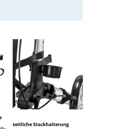
e
seitliche Stockhalterung
ffe,