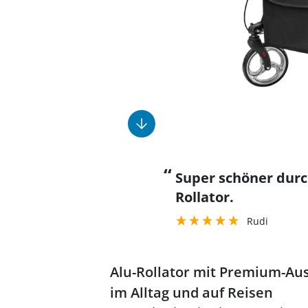
Fußpflegeprodukte
Geschenkideen
Elektromobile
Massage-Produkte
Herrenschuhe
Hausapotheke
Toilettenstühle
Ohrreiniger
Insektenabwehr
Ess- & Trinkhilfen
Sesselschoner
Mützen & Hüte
Kälte- & Wärmetherapie
Urinflaschen &
Nachttöpfe
Parfüm
Kleinmöbel
‎ Alle Anzeigen
‎ Alle Anzeigen
‎ Alle Anzeigen
‎ Alle Anzeigen
‎ Alle Anzeigen
“
Super schöner durchdachter
Rollator.
Rudi
Alu-Rollator mit Premium-Aus
im Alltag und auf Reisen