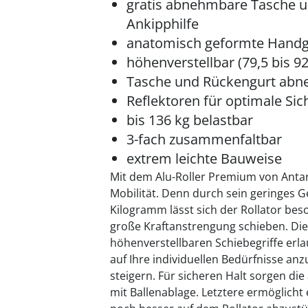
gratis abnehmbare Tasche un
Ankipphilfe
anatomisch geformte Handgr
höhenverstellbar (79,5 bis 9
Tasche und Rückengurt ab
Reflektoren für optimale Sic
bis 136 kg belastbar
3-fach zusammenfaltbar
extrem leichte Bauweise
Mit dem Alu-Roller Premium von Antar
Mobilität. Denn durch sein geringes G
Kilogramm lässt sich der Rollator be
große Kraftanstrengung schieben. Die 
höhenverstellbaren Schiebegriffe erla
auf Ihre individuellen Bedürfnisse a
steigern. Für sicheren Halt sorgen d
mit Ballenablage. Letztere ermöglicht