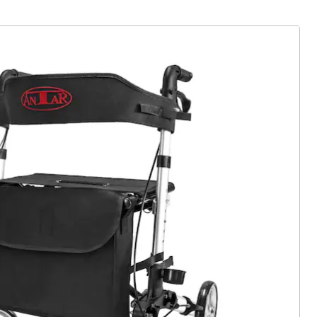
Leichtgewicht-Rollator "Vital Carbon" 62
cm
Einzelpreis:
UVP 539,00 €
331,99 €