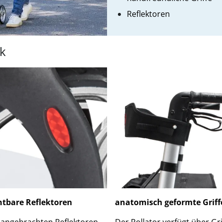
Reflektoren
ck
htbare Reflektoren
anatomisch geformte Griff
 angebrachten Reflektoren
Der Rollator verfügt über Gri