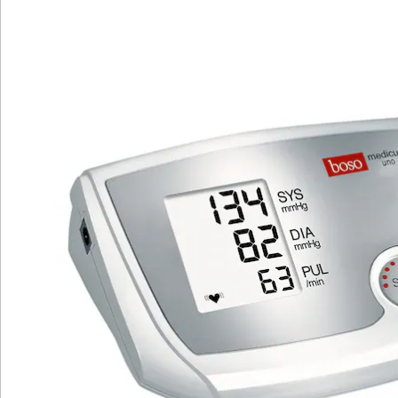
Manschette für Armumfänge von 22 bis
32 cm
Batterien inklusive
Besonders einfach Bedienung
Unser beliebtes Blutdruckmessgerät macht
Gesundheitsüberwachung zum Kinderspiel. Einfach
anlegen, Knopf drücken, fertig. Es speichert
automatisch die letzte Messung und zeigt sie beim
Einschalten an.
Präzision ist unser Markenzeichen. Das Gerät misst
äußerst genau und erkennt Herzrhythmusstörungen.
Dank intelligenter Aufpumpautomatik ist die Messung
bequem und zuverlässig.
Die mitgelieferte Manschette passt für
Oberarmumfänge von 22-32 cm.
Batteriehinweis:
Batterien sind im Lieferumfang enthalten.