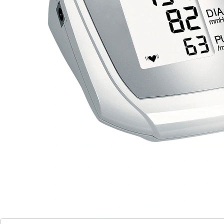
BOSCH & SOHN
Oberarm-Blutdruckmessgerät Boso Medicus x
(3)
Einzelpreis:
UVP 66,90 €
41,99 €
Boso medicus uno Das Blutdruckmessgerät mit
einfacher Einknopfbedienung
Sehr präzises Blutdruckmessen am
Oberarm – klinisch validiert
Intelligente Aufpumpautomatik für
Messung ohne Nachpumpen
Letzte Messung wird automatisch
gespeichert
Anzeige von Herzrhythmusstörungen