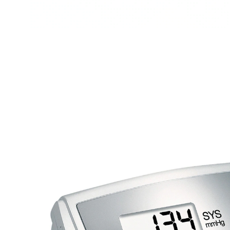
UVP 66,90 €
41,99 €
inkl. MwSt. und zzgl.
Versandkosten
In den Warenkorb
Sofort lieferbar - in 2-3 Werktagen bei Ihnen
Alternativprodukt
Zu diesem Artikel haben wir eine Alternative gefunden,
die Sie interessieren könnte: