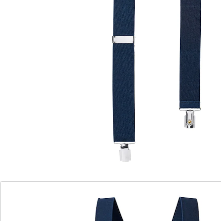
Sicherer Halt für Ihre Hose
elastische Hosenträger
in angesagter Y-Form
robuste Klipps aus Metall
Länge: max. 120 cm
in verschiedenen Farben erhältlich
Mit diesen Hosenträgern bekommt jede Hose den
perfekten Sitz und Ihr Outfit das gewisse Etwas. Dank
des elastischen Materials lassen sich die Hosenträger
auf bis 120 cm verlängern. Die robusten Klipps aus
Metall sorgen für einen sicheren Halt. Doch
mindestens ebenso wichtig wie ihre Funktion ist ihre
Optik. Denn Hosenträger sind längst zum angesagten
Accessoire avanciert, das sich zu verschiedenen Outfits
kombinieren und im Büro ebenso gut wie auf einer
festlichen Abendveranstaltung oder einer Party tragen
lässt.