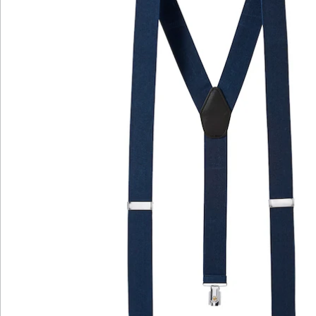
Die Hosenträger sind in verschiedenen Farben
erhältlich, sodass Sie sie passend zu Ihrem
Lieblingsoutfit wählen können. Probieren Sie neben
den klassischen Farben Grau und Schwarz doch
einfach mal Braun oder Blau oder zeigen Sie Mut zur
Farbe mit Hosenträgern in Beige oder Bordeaux.
Details
Hinweise & Hersteller
Bewertungen