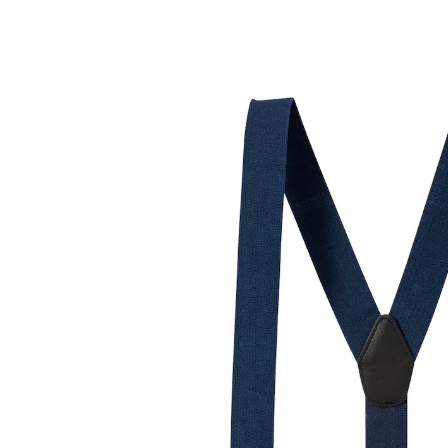
UVP 19,99 €
8,39 €
inkl. MwSt. und zzgl.
Versandkosten
Variante
blau
+ 1
In den Warenkorb
Sofort lieferbar - in 2-3 Werktagen bei Ihnen