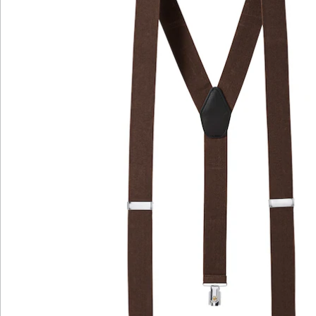
erhältlich, sodass Sie sie passend zu Ihrem
Lieblingsoutfit wählen können. Probieren Sie neben
den klassischen Farben Grau und Schwarz doch
einfach mal Braun oder Blau oder zeigen Sie Mut zur
Farbe mit Hosenträgern in Beige oder Bordeaux.
Details
Hinweise & Hersteller
Bewertungen