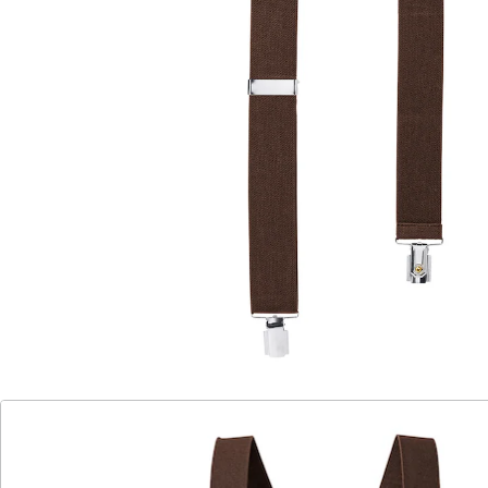
elastische Hosenträger
in angesagter Y-Form
robuste Klipps aus Metall
Länge: max. 120 cm
in verschiedenen Farben erhältlich
Mit diesen Hosenträgern bekommt jede Hose den
perfekten Sitz und Ihr Outfit das gewisse Etwas. Dank
des elastischen Materials lassen sich die Hosenträger
auf bis 120 cm verlängern. Die robusten Klipps aus
Metall sorgen für einen sicheren Halt. Doch
mindestens ebenso wichtig wie ihre Funktion ist ihre
Optik. Denn Hosenträger sind längst zum angesagten
Accessoire avanciert, das sich zu verschiedenen Outfits
kombinieren und im Büro ebenso gut wie auf einer
festlichen Abendveranstaltung oder einer Party tragen
lässt.
Die Hosenträger sind in verschiedenen Farben