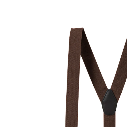
UVP 19,99 €
14,99 €
inkl. MwSt. und zzgl.
Versandkosten
Variante
braun
+ 1
In den Warenkorb
Sofort lieferbar - in 2-3 Werktagen bei Ihnen
Sicherer Halt für Ihre Hose