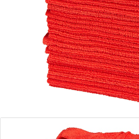
nicht nur Wasser, Öl und Schmutz bestens auf, es
reinigt ganz ohne Chemie oder Lösungsmittel! Mit
angenehmer Frottierstruktur.
Details
Hinweise & Hersteller
Bewertungen
Katalog bestellen