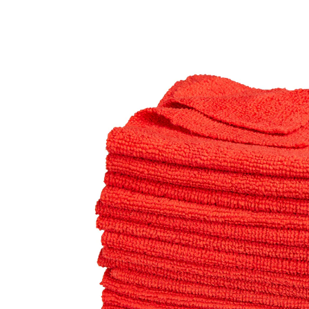
9,99 €
inkl. MwSt. und zzgl.
Versandkosten
In den Warenkorb
Sofort lieferbar - in 2-3 Werktagen bei Ihnen
Spendieren Sie sich Sauberkeit – überall!
leicht entnehmbar
30 Tücher
Mit dieser Spenderbox ist stets ein idealer Helfer für
mehr Sauberkeit zur Hand: Ob im Haushalt, der
Werkstatt oder im Auto – ein Mikrofasertuch nimmt