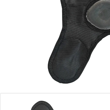
hilft bei Großzehen-Fehlstellung
aus weichem, dünnem Elastikmaterial
angenehm zu tragen
Mit der weichen, ergonomisch geformten Schlaufe
wird die Zehe wieder in die richtige Position gezogen
und mittels Klettband fixiert. Kann bei regelmäßiger
Anwendung die Schmerzen lindern und eine
dauerhafte Korrektur erreichen. Thermoplastische
Elastomere.
Details
Hinweise & Hersteller