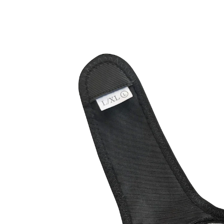
24,99 €
inkl. MwSt. und zzgl.
Versandkosten
Variante
links
Größe
In den Warenkorb
Sofort lieferbar - in 2-3 Werktagen bei Ihnen