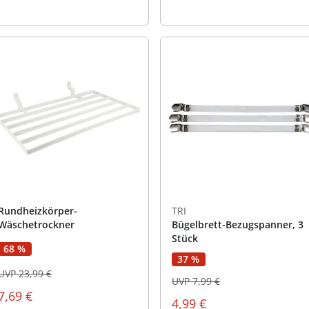
Rundheizkörper-
TRI
Wäschetrockner
Bügelbrett-Bezugspanner, 3
Stück
68 %
37 %
UVP 23,99 €
UVP 7,99 €
7,69 €
4,99 €