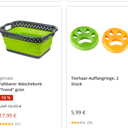
genialo
Tierhaar-Auffangringe, 2
Faltbarer Wäschekorb
Stück
"Trend" grün
10 %
UVP 19,99 €
5,99 €
17,99 €
(35)
(21)