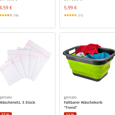
4,59 €
5,99 €
(19)
(11)
genialo
genialo
Wäschenetz, 5 Stück
Faltbarer Wäschekorb
"Trend"
37 %
14 %