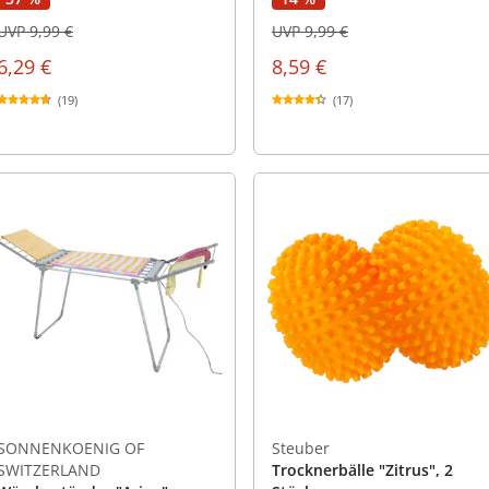
UVP 9,99 €
UVP 9,99 €
6,29 €
8,59 €
(19)
(17)
SONNENKOENIG OF
Steuber
SWITZERLAND
Trocknerbälle "Zitrus", 2