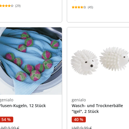
(29)
(45)
genialo
genialo
Flusen-Kugeln, 12 Stück
Wasch- und Trocknerbälle
"Igel", 2 Stück
54 %
40 %
UVP 9,99 €
UVP 9,99 €