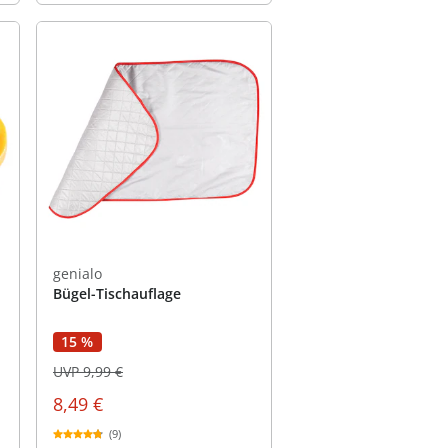
genialo
Bügel-Tischauflage
15 %
UVP 9,99 €
8,49 €
(9)