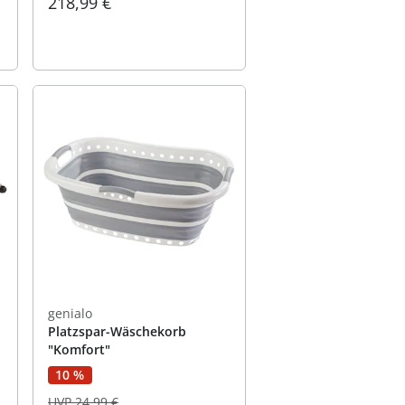
218,99 €
genialo
Platzspar-Wäschekorb
"Komfort"
10 %
UVP 24,99 €