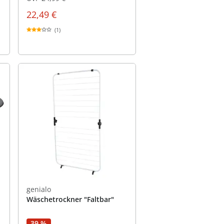
22,49 €
(1)
genialo
Wäschetrockner "Faltbar"
39 %