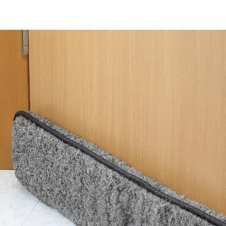
UVP 17,95 €
12,39 €
inkl. MwSt. und zzgl.
Versandkosten
Variante
anthrazit
In den Warenkorb
Sofort lieferbar - in 2-3 Werktagen bei Ihnen
einfach per Klettband anbringen
Wenn kalte Luft zum Türspalt hereinweht, hilft der
Zugluft-Stopp Energie zu sparen! Sein großer Vorteil: