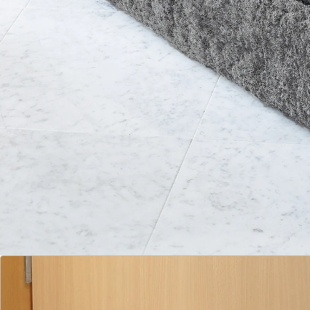
Er lässt sich blitzschnell mit Klettband am Türblatt
oder Fensterrahmen befestigen und "fährt" darum
automatisch mit – braucht also nicht nach jedem
Türöffnen neu platziert zu werden.
Details
Hinweise & Hersteller
Bewertungen