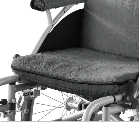
verwendbar. 1 Sitz-/Rückenteil und 2 Armauflagen mit
variablem Klettverschluss. Armlehnen L: 30 cm.
Details
Hinweise & Hersteller
Bewertungen
Katalog bestellen