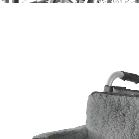
47,19 €
inkl. MwSt. und zzgl.
Versandkosten
Variante
anthrazit
In den Warenkorb
Sofort lieferbar - in 2-3 Werktagen bei Ihnen
Der Schurwoll-Flor schützt gegen Kälte, der
Schaumstoffkern polstert den Rollstuhl. Mit
Gummiband an der Rückenlehne fixierbar. Beidseitig