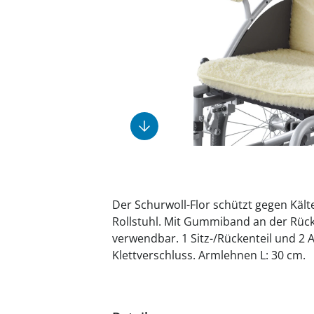
Fußpflegeprodukte
Geschenkideen
Elektromobile
Massage-Produkte
Herrenschuhe
Hausapotheke
Toilettenstühle
Ohrreiniger
Insektenabwehr
Ess- & Trinkhilfen
Sesselschoner
Mützen & Hüte
Kälte- & Wärmetherapie
Urinflaschen &
Nachttöpfe
Parfüm
Kleinmöbel
‎ Alle Anzeigen
‎ Alle Anzeigen
‎ Alle Anzeigen
‎ Alle Anzeigen
‎ Alle Anzeigen
Der Schurwoll-Flor schützt gegen Kält
Rollstuhl. Mit Gummiband an der Rücke
verwendbar. 1 Sitz-/Rückenteil und 2
Klettverschluss. Armlehnen L: 30 cm.