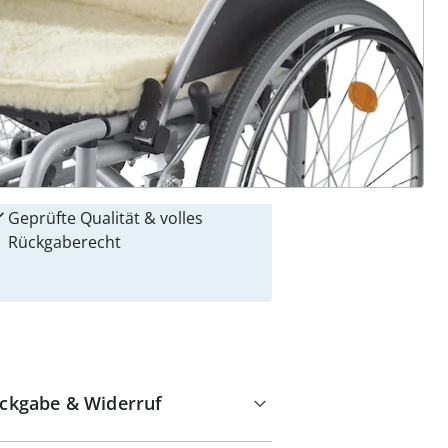
 Gründe für
alzvital
Versandkostenfrei ab 99 €
Kauf auf Rechnung
Gebührenfrei
Kostenloser Rückversand
Geprüfte Qualität & volles
Rückgaberecht
ckgabe & Widerruf