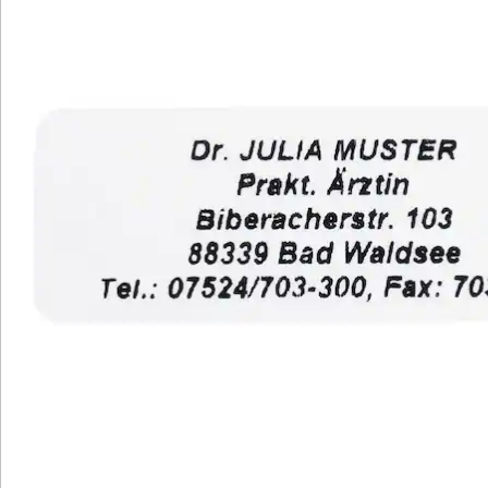
Aufbewahrung in Spenderbox (klein: 300
Stück, groß: 1.000 Stück)
in verschiedenen Farben verfügbar
Mit unseren Namensaufklebern sparen Sie Zeit und
Mühe beim Beschriften von Briefen und Umschlägen.
Statt die Absender-Adresse manuell zu schreiben,
kleben Sie einfach einen Aufkleber - für eine stets
leserliche Schrift. Die klare Schrift im Schrifttyp B
verleiht dem Text eine charmante Note.
Diese Aufkleber eignen sich auch perfekt zur
Kennzeichnung von Büchern, CDs und anderen
Gegenständen in öffentlichen Räumen oder als
Leihgaben. Sie sind gut haftbar und dennoch einfach
abzulösen. Wählen Sie zwischen einer kleinen Box mit
300 Stück oder einer großen Box mit 1.000 Stück in
verschiedenen Farben (rot, blau, schwarz, silber, gold).
Praktische Aufbewahrung in Spenderboxen. Ideal für
private und gewerbliche Anwendungen.