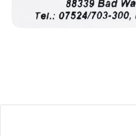
Alternativprodukt
Zu diesem Artikel haben wir eine Alternative gefunden,
die Sie interessieren könnte:
Namensaufkleber "Schrifttyp A" blau - 300
Stück
(13)
Einzelpreis:
14,99 €
Namensaufkleber für jeden Bedarf
gut haftbar
einfach abzulösen