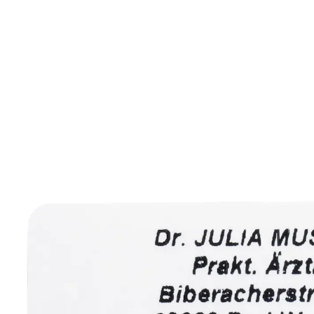
ab
14,99 €
inkl. MwSt. und zzgl.
Versandkosten
Variante
schwarz
+ 1
Auswahl
Personalisierung hinzufügen
keine Personalisierung
Lieferbar - in 6-7 Werktagen bei Ihnen