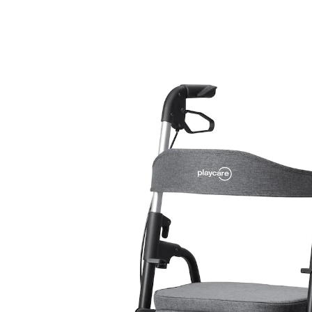
141,99 €
134,89 €
inkl. MwSt. und zzgl.
Versandkosten
Variante
grau
In den Warenkorb
Sofort lieferbar - in 2-3 Werktagen bei Ihnen