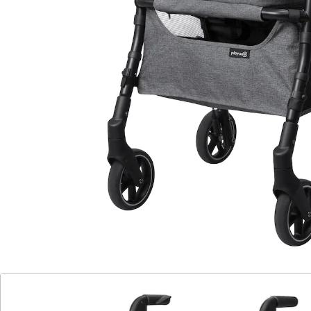
Bleiben Sie mobil!
platzsparend zusammenklappbar
mit klappbarer Sitztasche
sehr flexibel und wendig
Die Gehhilfe W04 ist ein praktischer und leichter
Gehwagen mit minimalistischem Design, der Ihnen
eine größere Autonomie in Ihren täglichen Aktivitäten
ermöglicht. Er verfügt über einen höhenverstellbaren
Griff für guten Halt beim Gehen. Und wenn Sie sich
ausruhen müssen, bietet Ihnen sein gepolsterter und
höhenverstellbarer Sitz den besten Komfort. Sein
kompaktes Falten und seine Leichtigkeit machen ihn
sehr einfach zu verstauen und zu transportieren. Und
dank seines großen unteren Korbs und der
integrierten Tasche unter dem Sitz ist er sehr
praktisch, um Einkäufe und persönliche Gegenstände
ohne Notwendigkeit von Taschen zu transportieren.
Lieferhinweis:
Eine Montage ist erforderlich.