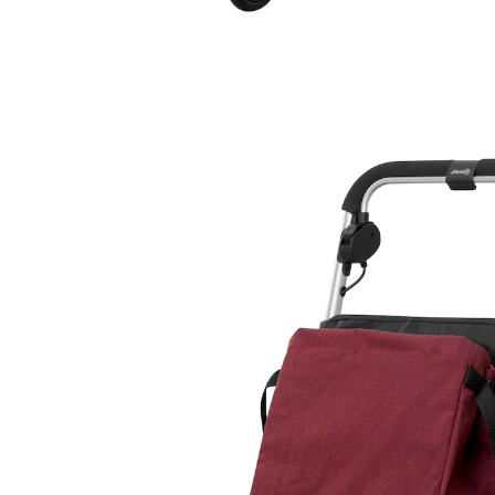
251,79 €
239,29 €
inkl. MwSt. und zzgl.
Versandkosten
Variante
dunkelrot
In den Warenkorb
Sofort lieferbar - in 2-4 Werktagen bei Ihnen
“
Ganz einfach und schnell zusammen