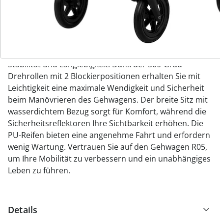
lässt sich der Gehwagen platzsparend verstauen und
einfach transportieren. Die Handbremse bietet 3
Verwendungspositionen: frei, verriegelt und verriegelt
mit Sicherung, um Ihnen Sicherheit in jeder Situation
zu bieten. Die Aluminiumstruktur gewährleistet
Stabilität und Langlebigkeit. Dank der 360-Grad-
Drehrollen mit 2 Blockierpositionen erhalten Sie mit
Leichtigkeit eine maximale Wendigkeit und Sicherheit
beim Manövrieren des Gehwagens. Der breite Sitz mit
wasserdichtem Bezug sorgt für Komfort, während die
Sicherheitsreflektoren Ihre Sichtbarkeit erhöhen. Die
PU-Reifen bieten eine angenehme Fahrt und erfordern
wenig Wartung. Vertrauen Sie auf den Gehwagen R05,
um Ihre Mobilität zu verbessern und ein unabhängiges
Leben zu führen.
Details