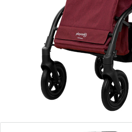
geklappt.
”
Roswitha
Das Vertrauen, das Sie brauchen
Leichtgewichtig: Nur 7,5 kg
Robust: Belastbar bis 136 kg
Geräumige Tasche: 40 l
Fassungsvermögen
Komfortable Anpassung:
Höhenverstellbare Griffe (89cm - 100 cm)
Kompakt und platzsparend: Einfach
zusammenklappbar
Sicherheit in jeder Situation: Handbremse
mit 3 Verwendungspositionen
mit Stockhalterung
Der Gehwagen R05 gibt Ihnen das Vertrauen, das Sie