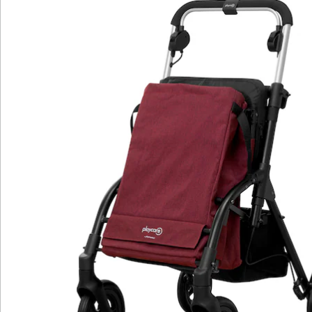
benötigen, um ein aktives und unabhängiges Leben zu
führen. Sein ästhetisches und funktionales Design, das
von herkömmlichen Einkaufswagen inspiriert ist, wird
Ihre Sicherheit verstärken, damit Sie sich ohne
Komplexe im Alltag bewegen können.
Mit einer geräumigen Tasche mit einem
Fassungsvermögen von 40 l und einem hinteren Korb
mit einem Fassungsvermögen von 10 l können Sie Ihre
Einkäufe bequem transportieren. Die wasserdichte
Tasche verwandelt sich zudem in einen breiten und
bequemen Sitz, der beim Zusammenklappen
vollständig versteckt bleibt.
Der Gehwagen R05 ist leichtgewichtig mit nur 7,5 kg
und dennoch robust genug, um bis zu 136 kg zu
tragen. Die höhenverstellbaren Griffe von 89 cm bis
100 cm ermöglichen eine individuelle Anpassung an
Ihre Bedürfnisse. Dank des kompakten Faltsystems