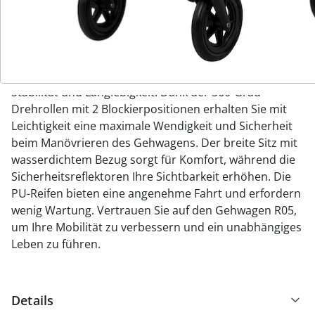
lässt sich der Gehwagen platzsparend verstauen und
einfach transportieren. Die Handbremse bietet 3
Verwendungspositionen: frei, verriegelt und verriegelt
mit Sicherung, um Ihnen Sicherheit in jeder Situation
zu bieten. Die Aluminiumstruktur gewährleistet
Stabilität und Langlebigkeit. Dank der 360-Grad-
Drehrollen mit 2 Blockierpositionen erhalten Sie mit
Leichtigkeit eine maximale Wendigkeit und Sicherheit
beim Manövrieren des Gehwagens. Der breite Sitz mit
wasserdichtem Bezug sorgt für Komfort, während die
Sicherheitsreflektoren Ihre Sichtbarkeit erhöhen. Die
PU-Reifen bieten eine angenehme Fahrt und erfordern
wenig Wartung. Vertrauen Sie auf den Gehwagen R05,
um Ihre Mobilität zu verbessern und ein unabhängiges
Leben zu führen.
Details