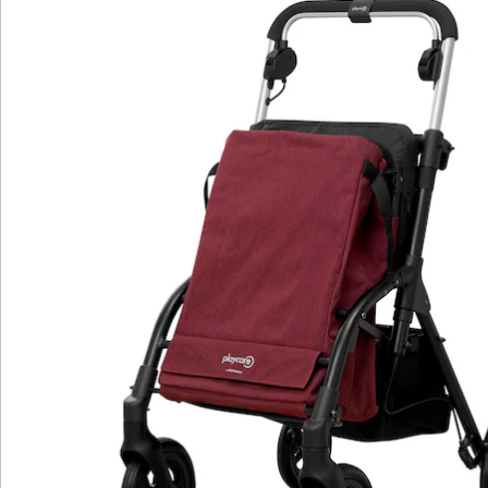
benötigen, um ein aktives und unabhängiges Leben zu
führen. Sein ästhetisches und funktionales Design, das
von herkömmlichen Einkaufswagen inspiriert ist, wird
Ihre Sicherheit verstärken, damit Sie sich ohne
Komplexe im Alltag bewegen können.
Mit einer geräumigen Tasche mit einem
Fassungsvermögen von 40 l und einem hinteren Korb
mit einem Fassungsvermögen von 10 l können Sie Ihre
Einkäufe bequem transportieren. Die wasserdichte
Tasche verwandelt sich zudem in einen breiten und
bequemen Sitz, der beim Zusammenklappen
vollständig versteckt bleibt.
Der Gehwagen R05 ist leichtgewichtig mit nur 7,5 kg
und dennoch robust genug, um bis zu 136 kg zu
tragen. Die höhenverstellbaren Griffe von 89 cm bis
100 cm ermöglichen eine individuelle Anpassung an
Ihre Bedürfnisse. Dank des kompakten Faltsystems