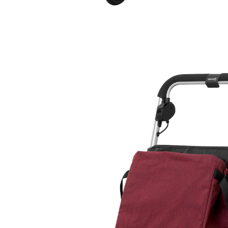
251,79 €
239,29 €
inkl. MwSt. und zzgl.
Versandkosten
Variante
dunkelrot
In den Warenkorb
Sofort lieferbar - in 2-4 Werktagen bei Ihnen
“
Ganz einfach und schnell zusammen