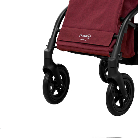
geklappt.
”
Roswitha
Das Vertrauen, das Sie brauchen
Leichtgewichtig: Nur 7,5 kg
Robust: Belastbar bis 136 kg
Geräumige Tasche: 40 l
Fassungsvermögen
Komfortable Anpassung:
Höhenverstellbare Griffe (89cm - 100 cm)
Kompakt und platzsparend: Einfach
zusammenklappbar
Sicherheit in jeder Situation: Handbremse
mit 3 Verwendungspositionen
mit Stockhalterung
Der Gehwagen R05 gibt Ihnen das Vertrauen, das Sie