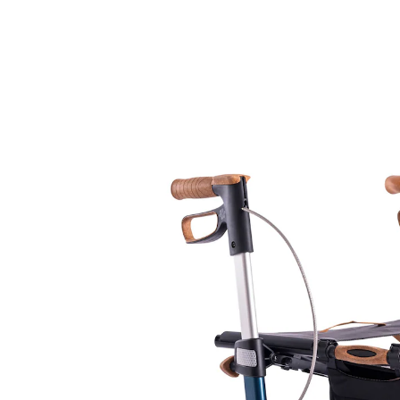
669,00 €
inkl. MwSt. und zzgl.
Versandkosten
Variante
Midnight Blue
Auswahl
Bei Verfügbarkeit erinnern
Derzeit nicht lieferbar