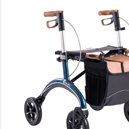
Der CR54 besticht durch stoßabsorbierende Reifen
und ergonomische Korkgriffe. Diese bieten nicht nur
festen Halt, sondern ermöglichen auch sicheres
Schieben und Stützen. Ideal für den täglichen Einsatz,
innen wie außen, dank leichtgängiger Gummierung auf
Asphalt und effizienter Federung auf unbefestigten
Wegen. In der Wohnung überzeugt der CR54 mit
Wendigkeit und Stabilität.
Die zahlreichen Reflektoren gewährleisten höchste
Sichtbarkeit bei Dunkelheit. Zusätzlich ist im
Lieferumfang eine praktische Tasche enthalten, die
perfekt für die wöchentlichen Einkäufe geeignet ist. Die
weichen Räder überwinden spielend Holperstrecken,
und der weiche Rollatorsitz lädt zu entspannten
Pausen ein. Leichtgängige Bremsgriffe erleichtern das
Parken und Verladen, und das geringe Packmaß macht
ihn zu einem unkomplizierten Reisebegleiter – sei es