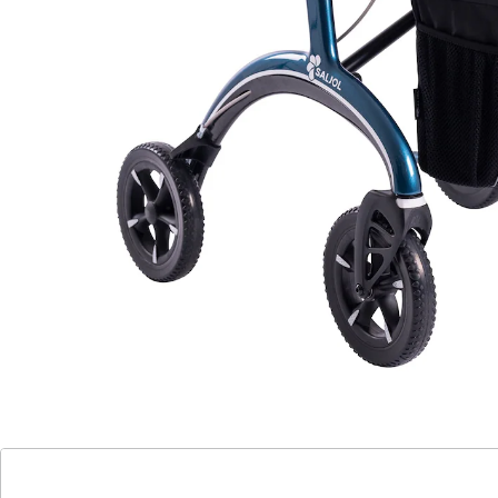
Eleganter Begleiter für Mobilität ohne
Kompromisse
ultraleicht und faltbar
stoßabsorbierende Reifen und Korkgriffe
maximale Sichtbarkeit durch Reflektoren
inklusive Tasche für bequemen Transport
inklusive Stockhalter
sicheres Bergabfahren dank
Schleifbremse
Erleben Sie die Revolution in Mobilität mit dem Saljol
Carbon Rollator CR54. Dieses Meisterwerk vereint
edles Design, herausragenden Komfort und
federleichte Handhabung. Mit nur 5,6 kg ist er
ultraleicht und faltbar für mühelosen Transport.